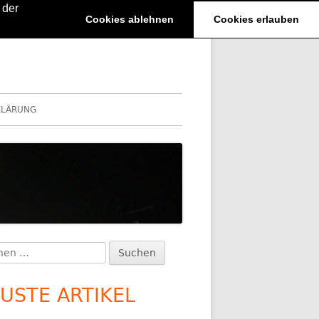
 der
Cookies ablehnen
Cookies erlauben
KLÄRUNG
en
upt-
:
itenleiste
USTE ARTIKEL