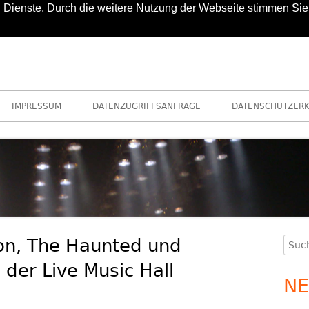
nd Dienste. Durch die weitere Nutzung der Webseite stimmen Sie
IMPRESSUM
DATENZUGRIFFSANFRAGE
DATENSCHUTZER
on, The Haunted und
Such
Ha
nach
 der Live Music Hall
Se
NE