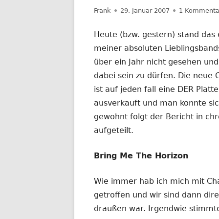
Autor
Veröffentlicht
Frank
29. Januar 2007
1 Kommenta
am
Heute (bzw. gestern) stand das 
meiner absoluten Lieblingsbands
über ein Jahr nicht gesehen un
dabei sein zu dürfen. Die neu
ist auf jeden fall eine DER Plat
ausverkauft und man konnte sich
gewohnt folgt der Bericht in c
aufgeteilt.
Bring Me The Horizon
Wie immer hab ich mich mit Ch
getroffen und wir sind dann direk
draußen war. Irgendwie stimmte