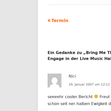
Vorheriger
Termin
Beitragsnavigation
Beitrag:
Ein Gedanke zu „
Bring Me T
Engage in der Live Music Ha
Nici
29. Januar 2007 um 12:12
seeeehr cooler Bericht
Freut 
schon seit ner halben Ewigkeit 