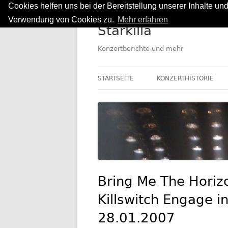
Cookies helfen uns bei der Bereitstellung unserer Inhalte u
Springe
Verwendung von Cookies zu.
Mehr erfahren
Starkilla
zum
Inhalt
Konzertberichte und mehr
Primäres
STARTSEITE
KONZERTHISTORIE
Menü
Bring Me The Horiz
Killswitch Engage in
28.01.2007