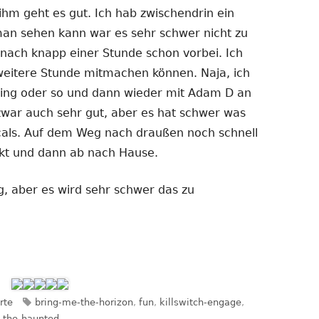
ihm geht es gut. Ich hab zwischendrin ein
an sehen kann war es sehr schwer nicht zu
 nach knapp einer Stunde schon vorbei. Ich
weitere Stunde mitmachen können. Naja, ich
ing oder so und dann wieder mit Adam D an
zwar auch sehr gut, aber es hat schwer was
ocals. Auf dem Weg nach draußen noch schnell
ckt und dann ab nach Hause.
ng, aber es wird sehr schwer das zu
orien
Schlagwörter
rte
bring-me-the-horizon
,
fun
,
killswitch-engage
,
,
the-haunted