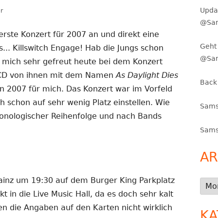
zu Bring Me The Horizon, The Haunted und Killswitch Engage in der 
Upda
r
@Sam
erste Konzert für 2007 an und direkt eine
Geht 
... Killswitch Engage! Hab die Jungs schon
@Sa
d mich sehr gefreut heute bei dem Konzert
e CD von ihnen mit dem Namen
As Daylight Dies
Back
ten 2007 für mich. Das Konzert war im Vorfeld
 schon auf sehr wenig Platz einstellen. Wie
Sams
hronologischer Reihenfolge und nach Bands
Sams
AR
ainz um 19:30 auf dem Burger King Parkplatz
Arch
t in die Live Music Hall, da es doch sehr kalt
n die Angaben auf den Karten nicht wirklich
KA