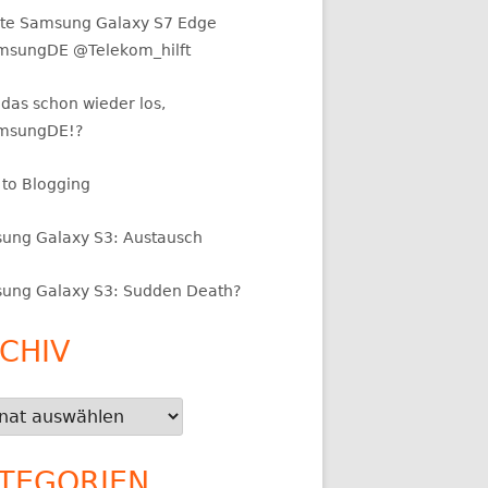
Live Music Hall 28.01.2007
te Samsung Galaxy S7 Edge
sungDE @Telekom_hilft
das schon wieder los,
msungDE!?
 to Blogging
ung Galaxy S3: Austausch
ung Galaxy S3: Sudden Death?
CHIV
iv
TEGORIEN