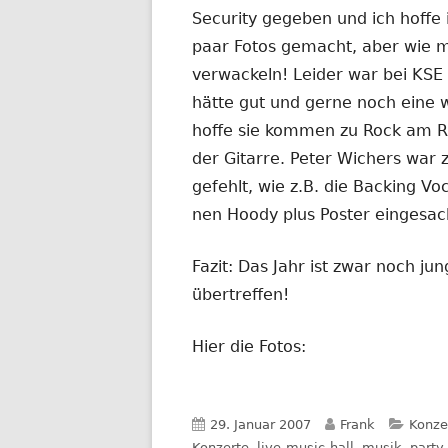
Security gegeben und ich hoffe 
paar Fotos gemacht, aber wie m
verwackeln! Leider war bei KSE
hätte gut und gerne noch eine 
hoffe sie kommen zu Rock am R
der Gitarre. Peter Wichers war 
gefehlt, wie z.B. die Backing V
nen Hoody plus Poster eingesa
Fazit: Das Jahr ist zwar noch ju
übertreffen!
Hier die Fotos:
Veröffentlicht
Autor
Kateg
29. Januar 2007
Frank
Konze
am
Konzerte
,
live-music-hall
,
musik
,
party