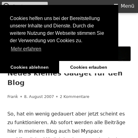
Suchen
Primäres
Menü
nach:
Menü
Springe
Cookies helfen uns bei der Bereitstellung
Starkilla
unserer Inhalte und Dienste. Durch die
zum
weitere Nutzung der Webseite stimmen Sie
Inhalt
Konzertberichte und mehr
der Verwendung von Cookies zu.
Mehr erfahren
Cookies ablehnen
Cookies erlauben
Neues kleines Gadget für den
Blog
Autor
Veröffentlicht
zu Neues kleines Gadget
Frank
8. August 2007
2 Kommentare
am
So, hat ein wenig gedauert aber jetzt scheint es
zu funktionieren. Ab sofort werden alle Beiträge
hier in meinem Blog auch bei Myspace