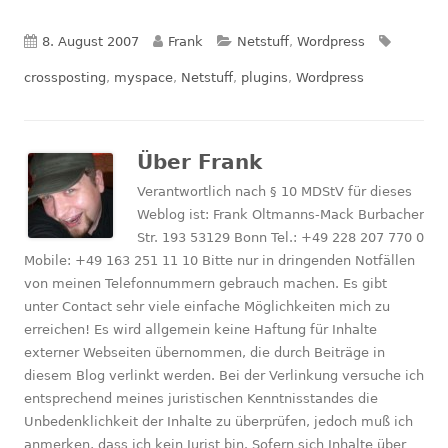
Veröffentlicht
Autor
Kategorien
Schlagw
8. August 2007
Frank
Netstuff
,
Wordpress
am
crossposting
,
myspace
,
Netstuff
,
plugins
,
Wordpress
Über
Frank
Verantwortlich nach § 10 MDStV für dieses
Weblog ist: Frank Oltmanns-Mack Burbacher
Str. 193 53129 Bonn Tel.: +49 228 207 770 0
Mobile: +49 163 251 11 10 Bitte nur in dringenden Notfällen
von meinen Telefonnummern gebrauch machen. Es gibt
unter Contact sehr viele einfache Möglichkeiten mich zu
erreichen! Es wird allgemein keine Haftung für Inhalte
externer Webseiten übernommen, die durch Beiträge in
diesem Blog verlinkt werden. Bei der Verlinkung versuche ich
entsprechend meines juristischen Kenntnisstandes die
Unbedenklichkeit der Inhalte zu überprüfen, jedoch muß ich
anmerken, dass ich kein Jurist bin. Sofern sich Inhalte über