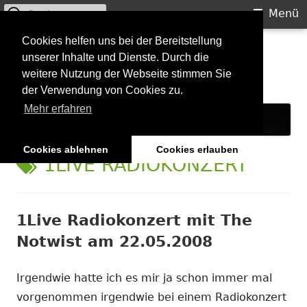
Suchen
Primäres
Menü
nach:
Menü
Springe
Cookies helfen uns bei der Bereitstellung
Starkilla
unserer Inhalte und Dienste. Durch die
zum
weitere Nutzung der Webseite stimmen Sie
Inhalt
Konzertberichte und mehr
der Verwendung von Cookies zu.
Mehr erfahren
Cookies ablehnen
Cookies erlauben
SCHLAGWORT:
1LIVE RADIOKONZERT
1Live Radiokonzert mit The
Notwist am 22.05.2008
Irgendwie hatte ich es mir ja schon immer mal
vorgenommen irgendwie bei einem Radiokonzert