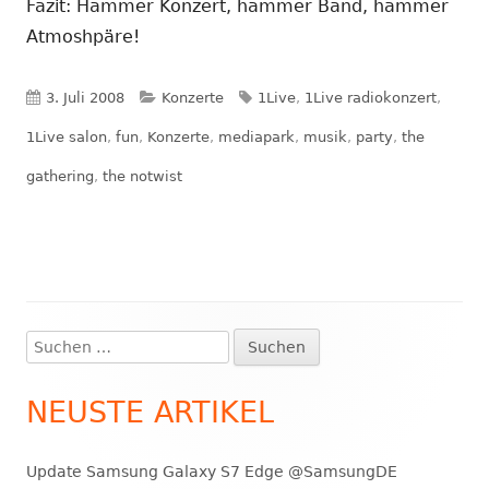
Fazit: Hammer Konzert, hammer Band, hammer
Atmoshpäre!
Veröffentlicht
Kategorien
Schlagwörter
3. Juli 2008
Konzerte
1Live
,
1Live radiokonzert
,
am
1Live salon
,
fun
,
Konzerte
,
mediapark
,
musik
,
party
,
the
gathering
,
the notwist
Suchen
Haupt-
nach:
Seitenleiste
NEUSTE ARTIKEL
Update Samsung Galaxy S7 Edge @SamsungDE