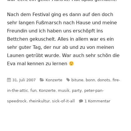
Nach dem Festival ging es dann auf den doch
sehr langen Fußmarsch nach Hause und meine
Freundin und ich haben uns erschöpft ins
Bettchen gekuschelt. Alles in allem war es ein
sehr guter Tag, der nur ab und zu von meinen
Launen getrübt wurde. War auch sehr schön die
Eva mal kennen zu lernen
Veröffentlicht
Kategorien
Schlagwörter
31. Juli 2007
Konzerte
bitune
,
bonn
,
donots
,
fire-
am
in-the-attic
,
fun
,
Konzerte
,
musik
,
party
,
peter-pan-
zu Rheinku
speedrock
,
rheinkultur
,
sick-of-it-all
1 Kommentar