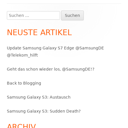
Suchen
Haupt-
nach:
Seitenleiste
NEUSTE ARTIKEL
Update Samsung Galaxy S7 Edge @SamsungDE
@Telekom_hilft
Geht das schon wieder los, @SamsungDE!?
Back to Blogging
Samsung Galaxy S3: Austausch
Samsung Galaxy S3: Sudden Death?
ARCHIV