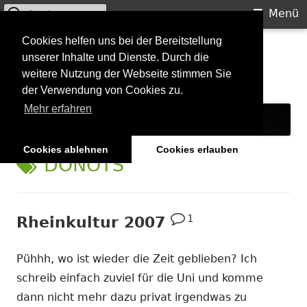
Suchen
Primäres
Menü
nach:
Menü
Springe
Cookies helfen uns bei der Bereitstellung
Starkilla
unserer Inhalte und Dienste. Durch die
zum
weitere Nutzung der Webseite stimmen Sie
Inhalt
Konzertberichte und mehr
der Verwendung von Cookies zu.
Mehr erfahren
Cookies ablehnen
Cookies erlauben
SCHLAGWORT:
DONOTS
1
Rheinkultur 2007
Pühhh, wo ist wieder die Zeit geblieben? Ich
schreib einfach zuviel für die Uni und komme
dann nicht mehr dazu privat irgendwas zu