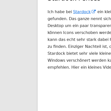
In
Ich habe bei
Stardock
ein kle
neuem
gefunden. Das ganze nennt sic
Fenster
Desktop um ein paar transpare
öffnen
können Icons verschoben werde
kann das echt sehr stark dabei 
zu finden. Einziger Nachteil ist
Stardock bietet sehr viele kle
Windows verschönert werden ka
empfehlen. Hier ein kleines Vid