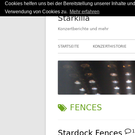
Cookies helfen uns bei der Bereitstellung unserer Inhalte u
Springe
Verwendung von Cookies zu.
Mehr erfahren
Starkilla
zum
Inhalt
Konzertberichte und mehr
Primäres
STARTSEITE
KONZERTHISTORIE
Menü
SCHLAGWORT:
FENCES
Stardock Fences
1