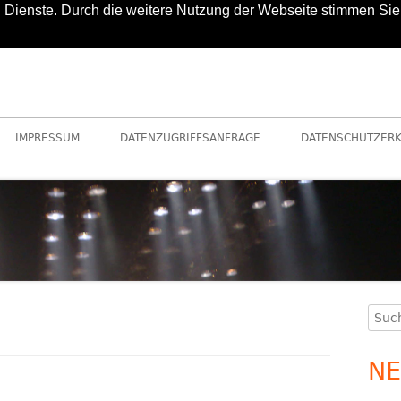
nd Dienste. Durch die weitere Nutzung der Webseite stimmen Sie
IMPRESSUM
DATENZUGRIFFSANFRAGE
DATENSCHUTZER
Such
Ha
nach
Se
NE