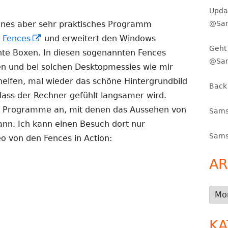
Upda
@Sam
ines aber sehr praktisches Programm
In
h
Fences
und erweitert den Windows
Geht 
neuem
nte Boxen. In diesen sogenannten Fences
@Sa
Fenster
n und bei solchen Desktopmessies wie mir
öffnen
helfen, mal wieder das schöne Hintergrundbild
Back
, dass der Rechner gefühlt langsamer wird.
ine Programme an, mit denen das Aussehen von
Sams
nn. Ich kann einen Besuch dort nur
Sams
eo von den Fences in Action:
AR
Arch
KA