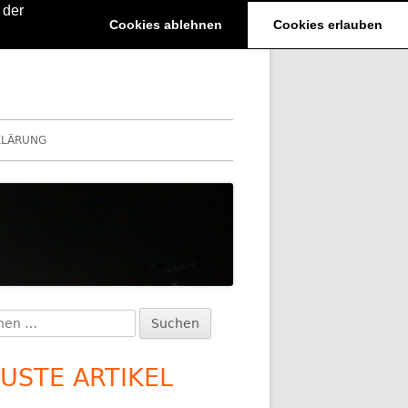
 der
Cookies ablehnen
Cookies erlauben
KLÄRUNG
en
upt-
:
itenleiste
USTE ARTIKEL