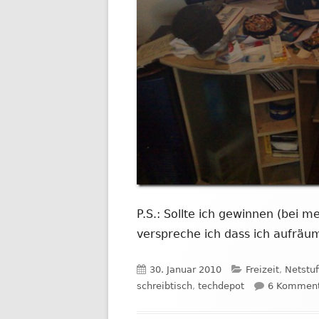
P.S.: Sollte ich gewinnen (bei m
verspreche ich dass ich aufräum
Veröffentlicht
Kategorien
30. Januar 2010
Freizeit
,
Netstuf
am
schreibtisch
,
techdepot
6 Komment