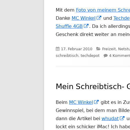
Mit dem
Foto von meinem Schre
In
Danke
MC Winkel
und
Techde
In
neuem
Shuffle 4GB
. Da ich allerdin
neuem
Fenster
Geschenk direkt weiter an mei
Fenster
öffnen
Veröffentlicht
Kategorien
17. Februar 2010
Freizeit
,
Netstu
öffnen
am
schreibtisch
,
techdepot
4 Komment
Mein Schreibtisch- 
In
Beim
MC Winkel
gibt es in Z
neuem
Gewinnspiel, bei dem man Bilder
Fenster
In
dann die Artikel bei
whudat
u
öffnen
n
lockt ein schicker iMac! Ich ha