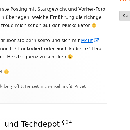
ste Posting mit Startgewicht und Vorher-Foto.
Kate
hin überlegen, welche Ernährung die richtige
ch freue mich schon auf den Muskelkater
In
 drüber stolpern sollte und sich mit
McFit
neuem
 nur T 31 unkodiert oder auch kodierte? Hab
Fenster
ne Herzfrequenz zu schicken
öffnen
ei
Schlagwörter
belly off 3
,
Freizeit
,
mc winkel
,
mcfit
,
Privat
,
f 3 – Dabei!
l und Techdepot
4