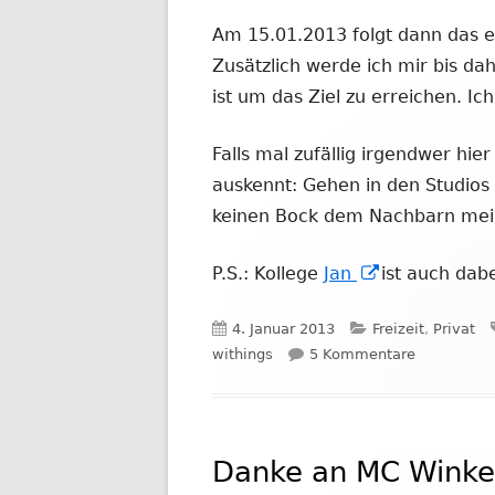
Fenster
Am 15.01.2013 folgt dann das er
öffnen
Zusätzlich werde ich mir bis da
ist um das Ziel zu erreichen. I
Falls mal zufällig irgendwer hier
auskennt: Gehen in den Studios
keinen Bock dem Nachbarn mei
In
P.S.: Kollege
Jan
ist auch dab
neuem
Veröffentlicht
Kategorien
4. Januar 2013
Freizeit
,
Privat
Fenster
am
zu Belly Of
withings
5 Kommentare
öffnen
Danke an MC Winke