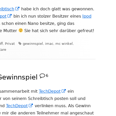
In
ibtisch
habe ich doch glatt was gewonnen.
In
neuem
pot
bin ich nun stolzer Besitzer eines
Ipod
neuem
Fenster
gs schon einen Nano besitze, ging das
Fenster
öffnen
ne Mutter
Sie hat sich sehr darüber gefreut!
öffnen
Schlagwörter
ff
,
Privat
gewinnspiel
,
imac
,
mc winkel
,
zu Danke an MC Winkel und Techdepot
are
Gewinnspiel
6
In
usammenarbeit mit
TechDepot
ein
neuem
 von seinem Schreibtisch posten soll und
In
Fenster
nd
TechDepot
verlinken muss. Als Gewinn
euem
neuem
öffnen
be mir die anderen Teilnehmer mal angeschaut