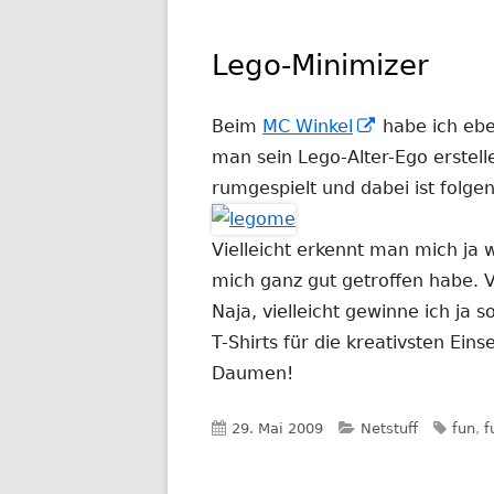
Lego-Minimizer
In
Beim
MC Winkel
habe ich eb
neuem
man sein Lego-Alter-Ego erstell
Fenster
rumgespielt und dabei ist fol
öffnen
Vielleicht erkennt man mich ja wi
mich ganz gut getroffen habe. Vi
Naja, vielleicht gewinne ich ja
T-Shirts für die kreativsten Ein
Daumen!
Veröffentlicht
Kategorien
Schla
29. Mai 2009
Netstuff
fun
,
f
am