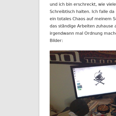
Fe
und ich bin erschreckt, wie vie
öf
Schreibtisch halten. Ich falle d
ein totales Chaos auf meinem Sc
das ständige Arbeiten zuhause
irgendwann mal Ordnung machen
Bilder: