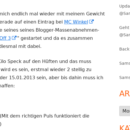
Upda
@Sam
 mich endlich mal wieder mit meinem Gewicht
In
erade auf einen Eintrag bei
MC Winkel
Geht 
neuem
nde seines seines Blogger-Massenabnehmen-
@Sa
In
Fenster
Off 3
" gestartet und da es zusammen
neuem
öffnen
 diesmal mit dabei.
Back
Fenster
ilo Speck auf den Hüften und das muss
öffnen
Sams
ird es sein, erstmal wieder 2 stellig zu
 der 15.01.2013 sein, aber bis dahin muss ich
Sams
affen:
AR
Arch
(Mit dem richtigen Puls funktioniert die
)
KA