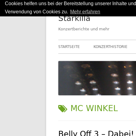
Cookies helfen uns bei der Bereitstellung unserer Inhalte u
Springe
Verwendung von Cookies zu.
Mehr erfahren
Starkilla
zum
Inhalt
Konzertberichte und mehr
Primäres
STARTSEITE
KONZERTHISTORIE
Menü
SCHLAGWORT:
MC WINKEL
Belly Off 3 – Dabei!