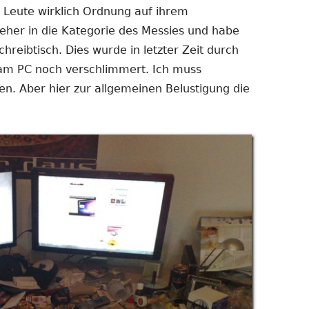
nster
Fenster
le Leute wirklich Ordnung auf ihrem
fnen
öffnen
a eher in die Kategorie des Messies und habe
hreibtisch. Dies wurde in letzter Zeit durch
 am PC noch verschlimmert. Ich muss
. Aber hier zur allgemeinen Belustigung die