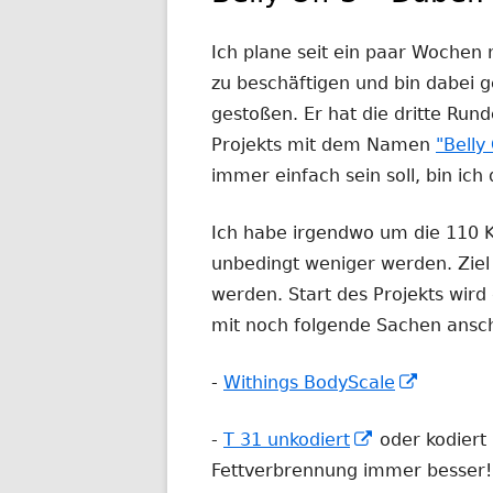
Ich plane seit ein paar Wochen
zu beschäftigen und bin dabei g
gestoßen. Er hat die dritte Ru
Projekts mit dem Namen
"Belly 
immer einfach sein soll, bin ich
Ich habe irgendwo um die 110 K
unbedingt weniger werden. Ziel w
werden. Start des Projekts wird
mit noch folgende Sachen ansch
In
-
Withings BodyScale
neuem
In
-
T 31 unkodiert
oder kodiert 
Fenster
neuem
Fettverbrennung immer besser!
öffnen