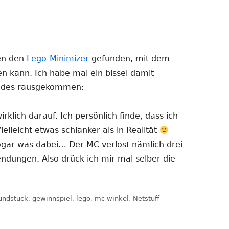
en den
Lego-Minimizer
gefunden, mit dem
en kann. Ich habe mal ein bissel damit
gendes rausgekommen:
rklich darauf. Ich persönlich finde, dass ich
elleicht etwas schlanker als in Realität
 sogar was dabei… Der MC verlost nämlich drei
sendungen. Also drück ich mir mal selber die
gwörter
undstück
,
gewinnspiel
,
lego
,
mc winkel
,
Netstuff