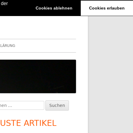
 der
Cookies ablehnen
Cookies erlauben
KLÄRUNG
en
upt-
:
itenleiste
USTE ARTIKEL