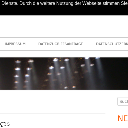
nd Dienste. Durch die weitere Nutzung der Webseite stimmen Sie
IMPRESSUM
DATENZUGRIFFSANFRAGE
DATENSCHUTZER
Such
Ha
nach
Se
NE
5