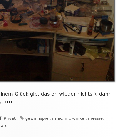
einem Glück gibt das eh wieder nichts!), dann
e!!!!
Schlagwörter
f
,
Privat
gewinnspiel
,
imac
,
mc winkel
,
messie
,
zu Mein Schreibtisch- Gewinnspiel
are