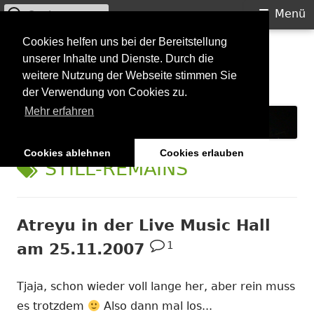
Suchen
Primäres
Menü
nach:
Menü
Springe
Cookies helfen uns bei der Bereitstellung
Starkilla
unserer Inhalte und Dienste. Durch die
zum
weitere Nutzung der Webseite stimmen Sie
Inhalt
Konzertberichte und mehr
der Verwendung von Cookies zu.
Mehr erfahren
Cookies ablehnen
Cookies erlauben
SCHLAGWORT:
STILL-REMAINS
Atreyu in der Live Music Hall
1
am 25.11.2007
Tjaja, schon wieder voll lange her, aber rein muss
es trotzdem
Also dann mal los...