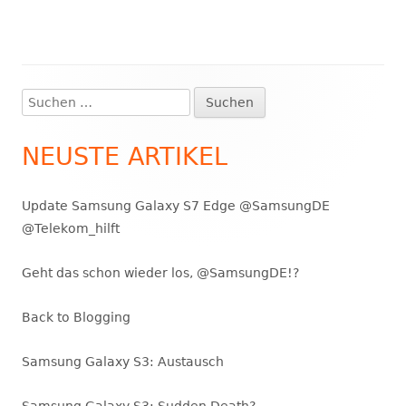
Suchen
Haupt-
nach:
Seitenleiste
NEUSTE ARTIKEL
Update Samsung Galaxy S7 Edge @SamsungDE
@Telekom_hilft
Geht das schon wieder los, @SamsungDE!?
Back to Blogging
Samsung Galaxy S3: Austausch