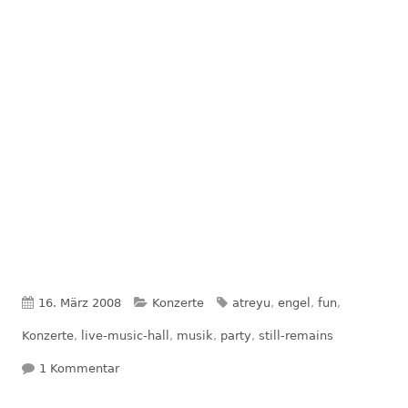
Veröffentlicht
Kategorien
Schlagwörter
16. März 2008
Konzerte
atreyu
,
engel
,
fun
,
am
Konzerte
,
live-music-hall
,
musik
,
party
,
still-remains
zu Atreyu in der Live Music Hall am 25.11.2007
1 Kommentar