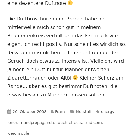
eine dezentere Duftnote
Die Duftbroschüren und Proben habe ich
mittlerweile auch schon gut in meinem
Bekanntenkreis verteilt und das Feedback war
eigentlich recht positiv. Nur scheint es wirklich so,
dass dem männlichen Teil meiner Freunde der
Geruch doch etwas zu intensiv ist. Vielleicht wird
ja noch ein Duft nur für Männer entworfen...
Zigarettenrauch oder Altöl
Kleiner Scherz am
Rande... aber es gibt bestimmt Duftnoten, die
etwas besser zu Männern passen sollten!
Veröffentlicht
Autor
Kategorien
Schlagwörter
20. Oktober 2008
Frank
Netstuff
energy
,
am
lenor
,
mundpropaganda
,
touch-effects
,
trnd.com
,
weichspüler