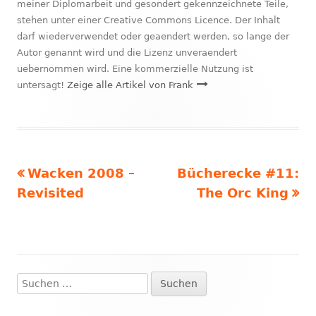
meiner Diplomarbeit und gesondert gekennzeichnete Teile,
stehen unter einer Creative Commons Licence. Der Inhalt
darf wiederverwendet oder geaendert werden, so lange der
Autor genannt wird und die Lizenz unveraendert
uebernommen wird. Eine kommerzielle Nutzung ist
untersagt!
Zeige alle Artikel von Frank
Vorheriger
Nächster
Wacken 2008 –
Bücherecke #11:
Beitragsnavigation
Beitrag:
Beitrag
Revisited
The Orc King
Suchen
Haupt-
nach:
Seitenleiste