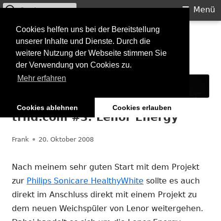
Suchen
Primäres
Menü
nach:
Menü
Springe
Cookies helfen uns bei der Bereitstellung
Starkilla
unserer Inhalte und Dienste. Durch die
zum
weitere Nutzung der Webseite stimmen Sie
Inhalt
Konzertberichte und mehr
der Verwendung von Cookies zu.
Mehr erfahren
Cookies ablehnen
Cookies erlauben
trnd.com #3: Lenor Energy
Autor
Veröffentlicht
Frank
20. Oktober 2008
am
Nach meinem sehr guten Start mit dem Projekt
zur
Philips Sonicare HealthyWhite
sollte es auch
direkt im Anschluss direkt mit einem Projekt zu
dem neuen Weichspüler von Lenor weitergehen.