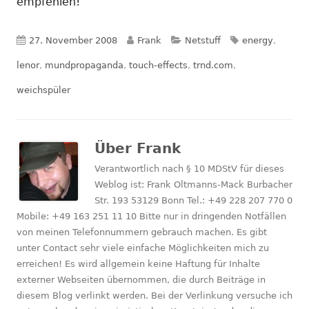
neuem
empfehlen!
Fenster
öffnen
Veröffentlicht
Autor
Kategorien
Schlagwörter
27. November 2008
Frank
Netstuff
energy
,
am
lenor
,
mundpropaganda
,
touch-effects
,
trnd.com
,
weichspüler
Über
Frank
Verantwortlich nach § 10 MDStV für dieses
Weblog ist: Frank Oltmanns-Mack Burbacher
Str. 193 53129 Bonn Tel.: +49 228 207 770 0
Mobile: +49 163 251 11 10 Bitte nur in dringenden Notfällen
von meinen Telefonnummern gebrauch machen. Es gibt
unter Contact sehr viele einfache Möglichkeiten mich zu
erreichen! Es wird allgemein keine Haftung für Inhalte
externer Webseiten übernommen, die durch Beiträge in
diesem Blog verlinkt werden. Bei der Verlinkung versuche ich