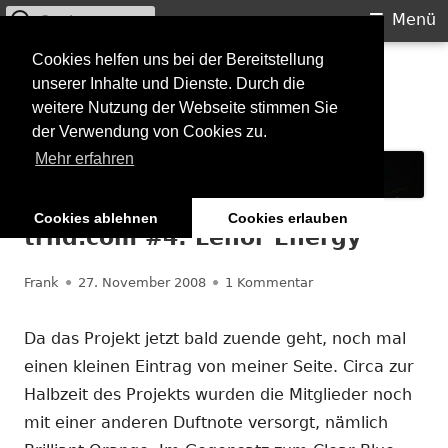
Suchen
Primäres
Menü
nach:
Menü
Springe
Cookies helfen uns bei der Bereitstellung
Starkilla
unserer Inhalte und Dienste. Durch die
zum
weitere Nutzung der Webseite stimmen Sie
Inhalt
Konzertberichte und mehr
der Verwendung von Cookies zu.
Mehr erfahren
Cookies ablehnen
Cookies erlauben
trnd.com #4: Lenor Energy
Autor
Veröffentlicht
zu trnd.com #4: Len
Frank
27. November 2008
1 Kommentar
am
Da das Projekt jetzt bald zuende geht, noch mal
einen kleinen Eintrag von meiner Seite. Circa zur
Halbzeit des Projekts wurden die Mitglieder noch
mit einer anderen Duftnote versorgt, nämlich