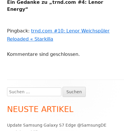
Ein Gedanke zu „
trnd.com #4: Lenor
Energy
“
Pingback:
trnd.com #10: Lenor Weichspüler
Reloaded « Starkilla
Kommentare sind geschlossen.
Suchen
Haupt-
nach:
Seitenleiste
NEUSTE ARTIKEL
Update Samsung Galaxy S7 Edge @SamsungDE