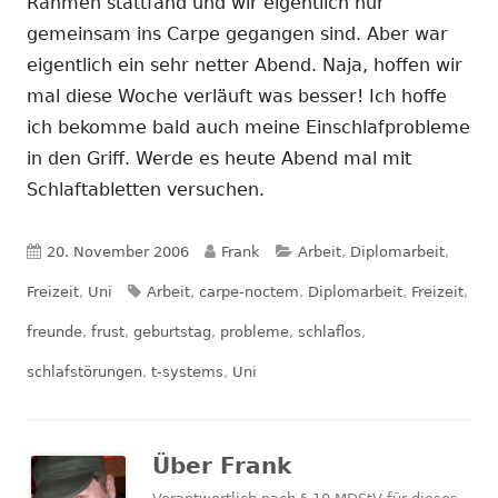
Rahmen stattfand und wir eigentlich nur
gemeinsam ins Carpe gegangen sind. Aber war
eigentlich ein sehr netter Abend. Naja, hoffen wir
mal diese Woche verläuft was besser! Ich hoffe
ich bekomme bald auch meine Einschlafprobleme
in den Griff. Werde es heute Abend mal mit
Schlaftabletten versuchen.
Veröffentlicht
Autor
Kategorien
20. November 2006
Frank
Arbeit
,
Diplomarbeit
,
am
Schlagwörter
Freizeit
,
Uni
Arbeit
,
carpe-noctem
,
Diplomarbeit
,
Freizeit
,
freunde
,
frust
,
geburtstag
,
probleme
,
schlaflos
,
schlafstörungen
,
t-systems
,
Uni
Über
Frank