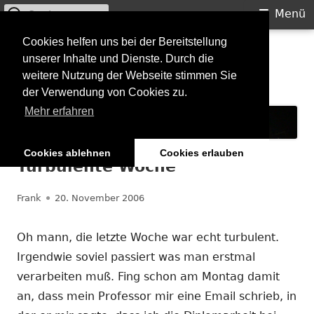
Suchen
Primäres
Menü
nach:
Menü
Springe
Cookies helfen uns bei der Bereitstellung
Starkilla
unserer Inhalte und Dienste. Durch die
zum
weitere Nutzung der Webseite stimmen Sie
Inhalt
Konzertberichte und mehr
der Verwendung von Cookies zu.
Mehr erfahren
Cookies ablehnen
Cookies erlauben
Turbulente Woche
Autor
Veröffentlicht
Frank
20. November 2006
am
Oh mann, die letzte Woche war echt turbulent.
Irgendwie soviel passiert was man erstmal
verarbeiten muß. Fing schon am Montag damit
an, dass mein Professor mir eine Email schrieb, in