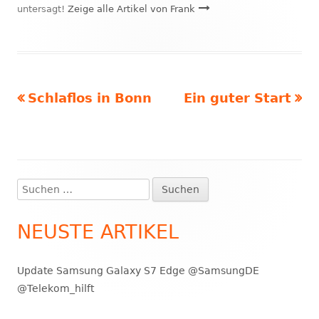
untersagt!
Zeige alle Artikel von Frank
Vorheriger
Nächster
Schlaflos in Bonn
Ein guter Start
Beitragsnavigation
Beitrag:
Beitrag
Suchen
Haupt-
nach:
Seitenleiste
NEUSTE ARTIKEL
Update Samsung Galaxy S7 Edge @SamsungDE
@Telekom_hilft