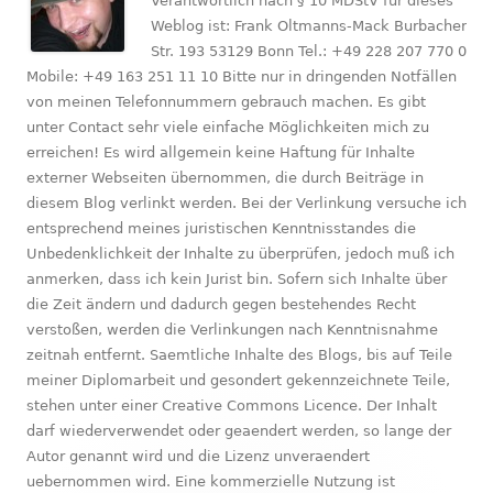
Verantwortlich nach § 10 MDStV für dieses
Weblog ist: Frank Oltmanns-Mack Burbacher
Str. 193 53129 Bonn Tel.: +49 228 207 770 0
Mobile: +49 163 251 11 10 Bitte nur in dringenden Notfällen
von meinen Telefonnummern gebrauch machen. Es gibt
unter Contact sehr viele einfache Möglichkeiten mich zu
erreichen! Es wird allgemein keine Haftung für Inhalte
externer Webseiten übernommen, die durch Beiträge in
diesem Blog verlinkt werden. Bei der Verlinkung versuche ich
entsprechend meines juristischen Kenntnisstandes die
Unbedenklichkeit der Inhalte zu überprüfen, jedoch muß ich
anmerken, dass ich kein Jurist bin. Sofern sich Inhalte über
die Zeit ändern und dadurch gegen bestehendes Recht
verstoßen, werden die Verlinkungen nach Kenntnisnahme
zeitnah entfernt. Saemtliche Inhalte des Blogs, bis auf Teile
meiner Diplomarbeit und gesondert gekennzeichnete Teile,
stehen unter einer Creative Commons Licence. Der Inhalt
darf wiederverwendet oder geaendert werden, so lange der
Autor genannt wird und die Lizenz unveraendert
uebernommen wird. Eine kommerzielle Nutzung ist