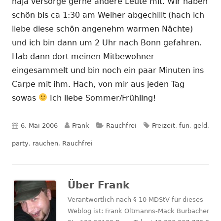
naja versorge gerne andere Leute mit. Wir haben
schön bis ca 1:30 am Weiher abgechillt (hach ich
liebe diese schön angenehm warmen Nächte)
und ich bin dann um 2 Uhr nach Bonn gefahren.
Hab dann dort meinen Mitbewohner
eingesammelt und bin noch ein paar Minuten ins
Carpe mit ihm. Hach, von mir aus jeden Tag
sowas
Ich liebe Sommer/Frühling!
Veröffentlicht
Autor
Kategorien
Schlagwörter
6. Mai 2006
Frank
Rauchfrei
Freizeit
,
fun
,
geld
,
am
party
,
rauchen
,
Rauchfrei
Über
Frank
Verantwortlich nach § 10 MDStV für dieses
Weblog ist: Frank Oltmanns-Mack Burbacher