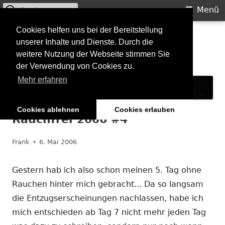
Suchen
Primäres
Menü
nach:
Menü
Springe
Cookies helfen uns bei der Bereitstellung
Starkilla
unserer Inhalte und Dienste. Durch die
zum
weitere Nutzung der Webseite stimmen Sie
Inhalt
Konzertberichte und mehr
der Verwendung von Cookies zu.
Mehr erfahren
Cookies ablehnen
Cookies erlauben
Rauchfrei 2006 #4
Autor
Veröffentlicht
Frank
6. Mai 2006
am
Gestern hab ich also schon meinen 5. Tag ohne
Rauchen hinter mich gebracht... Da so langsam
die Entzugserscheinungen nachlassen, habe ich
mich entschieden ab Tag 7 nicht mehr jeden Tag