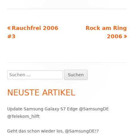
Vorheriger
Nächster
Rauchfrei 2006
Rock am Ring
Beitragsnavigation
Beitrag:
Beitrag
#3
2006
Suchen
Haupt-
nach:
Seitenleiste
NEUSTE ARTIKEL
Update Samsung Galaxy S7 Edge @SamsungDE
@Telekom_hilft
Geht das schon wieder los, @SamsungDE!?