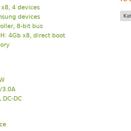
x8, 4 devices
Kate
amsung devices
ller, 8-bit bus
: 4Gb x8, direct boot
mory
9W
/3.0A
OL DC-DC
ce