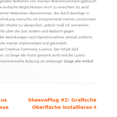
ringenden Notfällen von meinen Telefonnummern gebrauch
le einfache Möglichkeiten mich zu erreichen! Es wird
xterner Webseiten übernommen, die durch Beiträge in
erlinkung versuche ich entsprechend meines juristischen
der Inhalte zu überprüfen, jedoch muß ich anmerken,
nhalte über die Zeit ändern und dadurch gegen
ie Verlinkungen nach Kenntnisnahme zeitnah entfernt.
Teile meiner Diplomarbeit und gesondert
ner Creative Commons Licence. Der Inhalt darf
, so lange der Autor genannt wird und die Lizenz
kommerzielle Nutzung ist untersagt!
Zeige alle Artikel
Nächster
cus
SheevaPlug #2: Grafische
Beitrag
asse
Oberfläche installieren