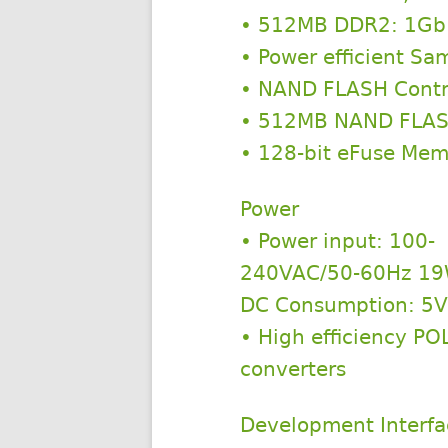
• 512MB DDR2: 1Gb 
• Power efficient S
• NAND FLASH Contro
• 512MB NAND FLASH
• 128-bit eFuse Me
Power
• Power input: 100-
240VAC/50-60Hz 1
DC Consumption: 5V
• High efficiency P
converters
Development Interfa