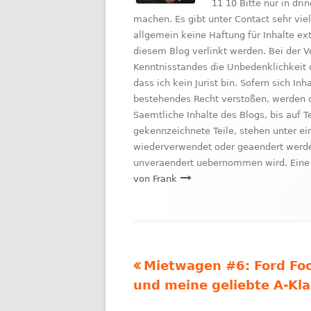
11 10 Bitte nur in d
machen. Es gibt unter Contact sehr vie
allgemein keine Haftung für Inhalte e
diesem Blog verlinkt werden. Bei der V
Kenntnisstandes die Unbedenklichkeit 
dass ich kein Jurist bin. Sofern sich I
bestehendes Recht verstoßen, werden d
Saemtliche Inhalte des Blogs, bis auf 
gekennzeichnete Teile, stehen unter ei
wiederverwendet oder geaendert werden
unveraendert uebernommen wird. Eine 
von Frank
Vorheriger
Mietwagen #6: Ford Fo
Beitragsnavigation
Beitrag:
und meine geliebte A-Kl