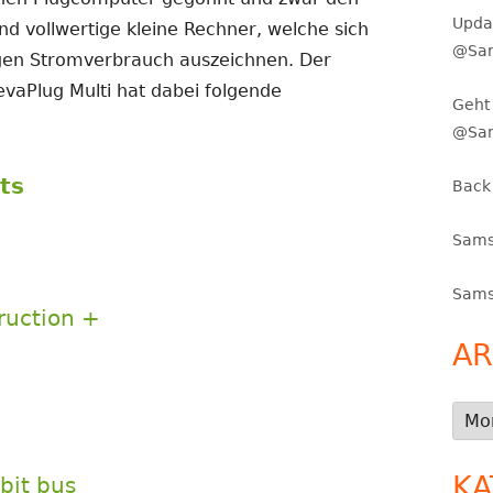
Upda
nd vollwertige kleine Rechner, welche sich
@Sam
ngen Stromverbrauch auszeichnen. Der
vaPlug Multi hat dabei folgende
Geht 
@Sa
ts
Back
Sams
Sams
ruction +
AR
Arch
KA
bit bus