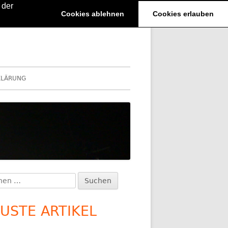
 der
Cookies ablehnen
Cookies erlauben
KLÄRUNG
en
upt-
:
itenleiste
USTE ARTIKEL