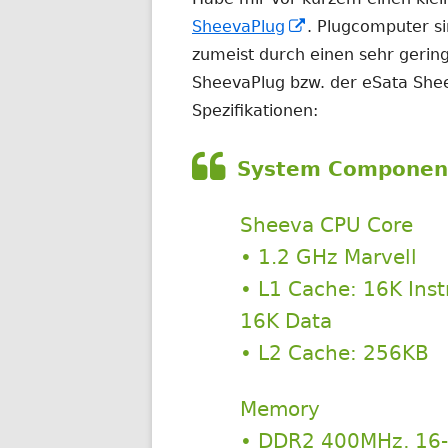
In
SheevaPlug
. Plugcomputer si
neuem
zumeist durch einen sehr geri
Fenster
SheevaPlug bzw. der eSata Shee
öffnen
Spezifikationen:
System Componen
Sheeva CPU Core
• 1.2 GHz Marvell
• L1 Cache: 16K Inst
16K Data
• L2 Cache: 256KB
Memory
• DDR2 400MHz, 16-