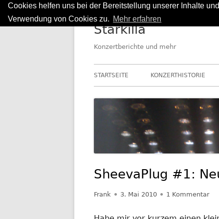
Cookies helfen uns bei der Bereitstellung unserer Inhalte u
Springe
Verwendung von Cookies zu.
Mehr erfahren
Starkilla
zum
Inhalt
Konzertberichte und mehr
Primäres
STARTSEITE
KONZERTHISTORIE
Menü
SheevaPlug #1: Ne
Autor
Veröffentlicht
zu
Frank
3. Mai 2010
1 Kommentar
am
Habe mir vor kurzem einen kle