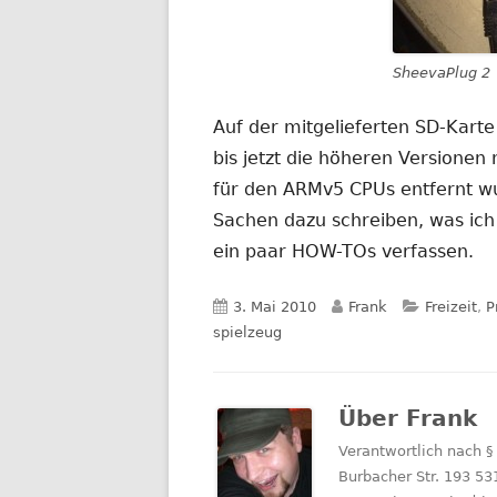
SheevaPlug 2
Auf der mitgelieferten SD-Karte 
bis jetzt die höheren Versionen
für den ARMv5 CPUs entfernt wu
Sachen dazu schreiben, was ich
ein paar HOW-TOs verfassen.
Veröffentlicht
Autor
Kategorie
3. Mai 2010
Frank
Freizeit
,
P
am
spielzeug
Über
Frank
Verantwortlich nach §
Burbacher Str. 193 53