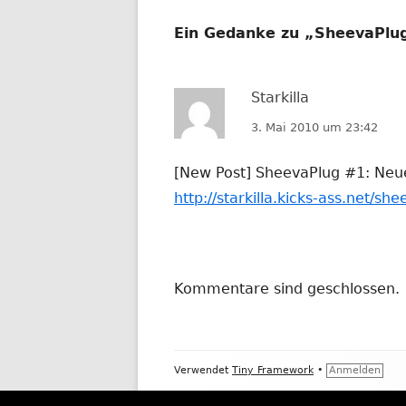
Ein Gedanke zu „
SheevaPlug
Starkilla
3. Mai 2010 um 23:42
[New Post] SheevaPlug #1: Neue
http://starkilla.kicks-ass.net/sh
Kommentare sind geschlossen.
Footer
Verwendet
Tiny Framework
•
Anmelden
Inhalt