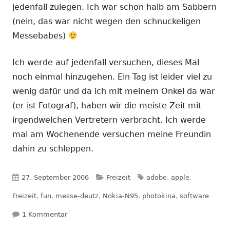
jedenfall zulegen. Ich war schon halb am Sabbern
(nein, das war nicht wegen den schnuckeligen
Messebabes)
Ich werde auf jedenfall versuchen, dieses Mal
noch einmal hinzugehen. Ein Tag ist leider viel zu
wenig dafür und da ich mit meinem Onkel da war
(er ist Fotograf), haben wir die meiste Zeit mit
irgendwelchen Vertretern verbracht. Ich werde
mal am Wochenende versuchen meine Freundin
dahin zu schleppen.
Veröffentlicht
Kategorien
Schlagwörter
27. September 2006
Freizeit
adobe
,
apple
,
am
Freizeit
,
fun
,
messe-deutz
,
Nokia-N95
,
photokina
,
software
zu Photokina 2006
1 Kommentar