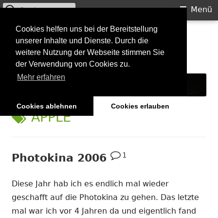
Suchen
Primäres
Menü
nach:
Menü
Springe
Cookies helfen uns bei der Bereitstellung
Starkilla
unserer Inhalte und Dienste. Durch die
zum
weitere Nutzung der Webseite stimmen Sie
Inhalt
Konzertberichte und mehr
der Verwendung von Cookies zu.
Mehr erfahren
Cookies ablehnen
Cookies erlauben
SCHLAGWORT:
APPLE
1
Photokina 2006
Diese Jahr hab ich es endlich mal wieder
geschafft auf die Photokina zu gehen. Das letzte
mal war ich vor 4 Jahren da und eigentlich fand