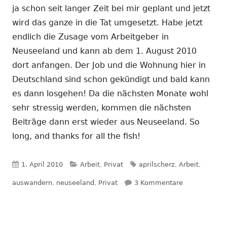
ja schon seit langer Zeit bei mir geplant und jetzt
wird das ganze in die Tat umgesetzt. Habe jetzt
endlich die Zusage vom Arbeitgeber in
Neuseeland und kann ab dem 1. August 2010
dort anfangen. Der Job und die Wohnung hier in
Deutschland sind schon gekündigt und bald kann
es dann losgehen! Da die nächsten Monate wohl
sehr stressig werden, kommen die nächsten
Beiträge dann erst wieder aus Neuseeland. So
long, and thanks for all the fish!
Veröffentlicht
Kategorien
Schlagwörter
1. April 2010
Arbeit
,
Privat
aprilscherz
,
Arbeit
,
am
zu Auswander
auswandern
,
neuseeland
,
Privat
3 Kommentare