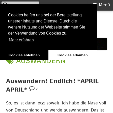
Suchen
Primäres
Menü
nach:
Menü
Springe
Cookies helfen uns bei der Bereitstellung
Starkilla
unserer Inhalte und Dienste. Durch die
zum
weitere Nutzung der Webseite stimmen Sie
Inhalt
Konzertberichte und mehr
der Verwendung von Cookies zu.
Mehr erfahren
Cookies ablehnen
Cookies erlauben
SCHLAGWORT:
AUSWANDERN
Auswandern! Endlich! *APRIL
3
APRIL*
So, es ist dann jetzt soweit. Ich habe die Nase voll
von Deutschland und werde auswandern. Das ist