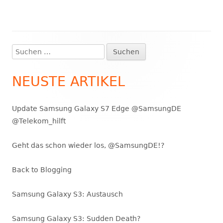
Suchen
Haupt-
nach:
Seitenleiste
NEUSTE ARTIKEL
Update Samsung Galaxy S7 Edge @SamsungDE
@Telekom_hilft
Geht das schon wieder los, @SamsungDE!?
Back to Blogging
Samsung Galaxy S3: Austausch
Samsung Galaxy S3: Sudden Death?