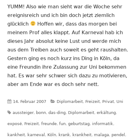
YUMM! Also wie man sieht war die Woche sehr
ereignisreich und ich bin doch jetzt ziemlich
glücklich
Hoffen wir, dass das morgen bei
meinem Prof alles klappt. Auf Karneval hab ich
dieses Jahr absolut keine Lust und werde mich
aus dem Treiben auch soweit es geht raushalten.
Gestern ging es noch kurz ins Ding in Köln, da
eine Freundin ihre Zulassung zur Uni bekommen
hat. Es war sehr schwer sich dazu zu motivieren,
aber am Ende war es doch sehr nett.
Veröffentlicht
Kategorien
14. Februar 2007
Diplomarbeit
,
Freizeit
,
Privat
,
Uni
Schlagwörter
am
aussteiger
,
bonn
,
das-ding
,
Diplomarbeit
,
erkältung
,
exposé
,
Freizeit
,
freunde
,
fun
,
geburtstag
,
informatik
,
kankheit
,
karneval
,
Köln
,
krank
,
krankheit
,
malaga
,
pendel
,