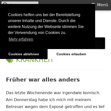
Suchen
Primäres
Menü
nach:
Menü
Springe
Cookies helfen uns bei der Bereitstellung
Starkilla
unserer Inhalte und Dienste. Durch die
zum
weitere Nutzung der Webseite stimmen Sie
Inhalt
Konzertberichte und mehr
der Verwendung von Cookies zu.
Mehr erfahren
Cookies ablehnen
Cookies erlauben
SCHLAGWORT:
KRANKHEIT
Früher war alles anders
Das letzte Wochenende war irgendwie komisch.
Am Donnerstag habe ich mich mit meinem
Betreuer wegen dem Exposé getroffen und es lief