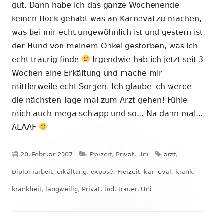
gut. Dann habe ich das ganze Wochenende
keinen Bock gehabt was an Karneval zu machen,
was bei mir echt ungewöhnlich ist und gestern ist
der Hund von meinem Onkel gestorben, was ich
echt traurig finde
Irgendwie hab ich jetzt seit 3
Wochen eine Erkältung und mache mir
mittlerweile echt Sorgen. Ich glaube ich werde
die nächsten Tage mal zum Arzt gehen! Fühle
mich auch mega schlapp und so... Na dann mal...
ALAAF
Veröffentlicht
Kategorien
Schlagwörter
20. Februar 2007
Freizeit
,
Privat
,
Uni
arzt
,
am
Diplomarbeit
,
erkältung
,
exposé
,
Freizeit
,
karneval
,
krank
,
krankheit
,
langweilig
,
Privat
,
tod
,
trauer
,
Uni