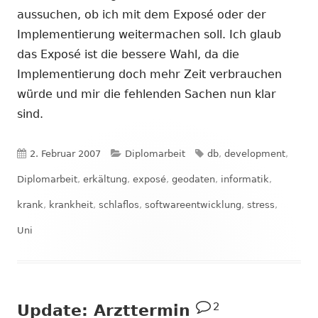
aussuchen, ob ich mit dem Exposé oder der
Implementierung weitermachen soll. Ich glaub
das Exposé ist die bessere Wahl, da die
Implementierung doch mehr Zeit verbrauchen
würde und mir die fehlenden Sachen nun klar
sind.
Veröffentlicht
Kategorien
Schlagwörter
2. Februar 2007
Diplomarbeit
db
,
development
,
am
Diplomarbeit
,
erkältung
,
exposé
,
geodaten
,
informatik
,
krank
,
krankheit
,
schlaflos
,
softwareentwicklung
,
stress
,
Uni
2
Update: Arzttermin