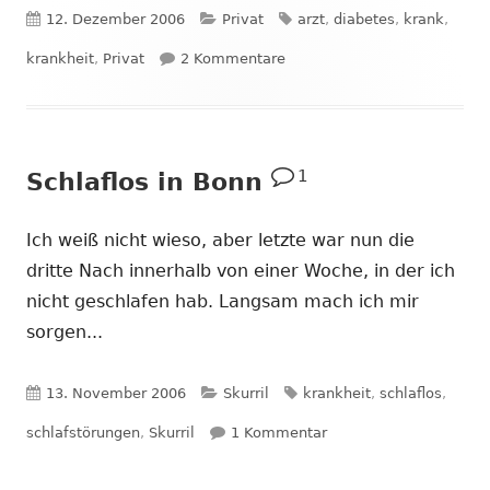
Veröffentlicht
Kategorien
Schlagwörter
12. Dezember 2006
Privat
arzt
,
diabetes
,
krank
,
am
zu Arzttermin
krankheit
,
Privat
2 Kommentare
1
Schlaflos in Bonn
Ich weiß nicht wieso, aber letzte war nun die
dritte Nach innerhalb von einer Woche, in der ich
nicht geschlafen hab. Langsam mach ich mir
sorgen...
Veröffentlicht
Kategorien
Schlagwörter
13. November 2006
Skurril
krankheit
,
schlaflos
,
am
zu Schlaflos in Bonn
schlafstörungen
,
Skurril
1 Kommentar