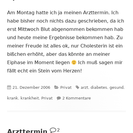
Am Montag hatte ich ja meinen Arzttermin. Ich
habe bisher noch nichts dazu geschrieben, da ich
erst Mittwoch Blut abgenommen bekommen hab
und heute meine Ergebnisse bekommen hab. Zu
meiner Freude ist alles ok, nur Cholesterin ist ein
bißchen erhöht, aber das könnte an meiner
Eiphase im Moment liegen
Ich muß sagen mir
fällt echt ein Stein vom Herzen!
Veröffentlicht
Kategorien
Schlagwörter
21. Dezember 2006
Privat
arzt
,
diabetes
,
gesund
,
am
zu Update: Arzttermin
krank
,
krankheit
,
Privat
2 Kommentare
2
Arzttermin