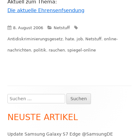
Aktuell zum Thema:
Die aktuelle Ehrensenfsendung
Veröffentlicht
Kategorien
Schlagwörter
8. August 2006
Netstuff
am
Antidiskriminierungsgesetz
,
hate
,
job
,
Netstuff
,
online-
nachrichten
,
politik
,
rauchen
,
spiegel-online
Suchen
Haupt-
nach:
Seitenleiste
NEUSTE ARTIKEL
Update Samsung Galaxy S7 Edge @SamsungDE