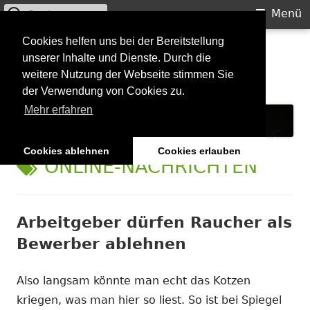
Suchen
Primäres
Menü
nach:
Menü
Springe
Cookies helfen uns bei der Bereitstellung
Starkilla
unserer Inhalte und Dienste. Durch die
zum
weitere Nutzung der Webseite stimmen Sie
Inhalt
Konzertberichte und mehr
der Verwendung von Cookies zu.
Mehr erfahren
Cookies ablehnen
Cookies erlauben
SCHLAGWORT:
ONLINE-NACHRICHTEN
Arbeitgeber dürfen Raucher als
Bewerber ablehnen
Also langsam könnte man echt das Kotzen
kriegen, was man hier so liest. So ist bei Spiegel