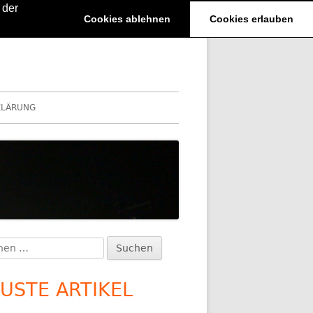
 der
Cookies ablehnen
Cookies erlauben
KLÄRUNG
en
upt-
:
itenleiste
USTE ARTIKEL