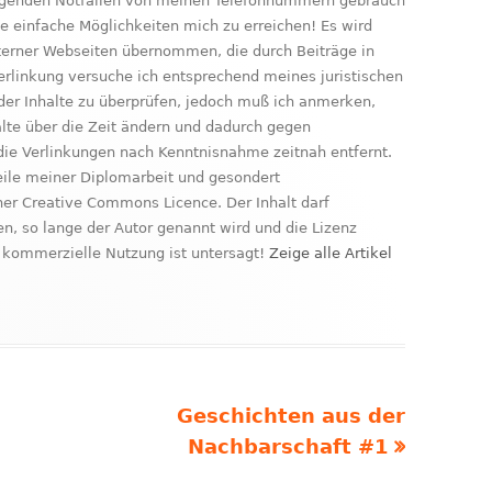
ringenden Notfällen von meinen Telefonnummern gebrauch
le einfache Möglichkeiten mich zu erreichen! Es wird
xterner Webseiten übernommen, die durch Beiträge in
erlinkung versuche ich entsprechend meines juristischen
der Inhalte zu überprüfen, jedoch muß ich anmerken,
nhalte über die Zeit ändern und dadurch gegen
ie Verlinkungen nach Kenntnisnahme zeitnah entfernt.
Teile meiner Diplomarbeit und gesondert
ner Creative Commons Licence. Der Inhalt darf
, so lange der Autor genannt wird und die Lizenz
kommerzielle Nutzung ist untersagt!
Zeige alle Artikel
Nächster
Geschichten aus der
Beitrag
Nachbarschaft #1