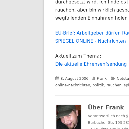
durchgesetzt wird. Ich finde es
rauchen, aber bin wirklich gespa
wegfallenden Einnahmen holen
EU-Brief: Arbeitgeber dürfen Ra
SPIEGEL ONLINE - Nachrichten
Aktuell zum Thema:
Die aktuelle Ehrensenfsendung
Veröffentlicht
Autor
Katego
8. August 2006
Frank
Netstu
am
online-nachrichten
,
politik
,
rauchen
,
sp
Über
Frank
Verantwortlich nach §
Burbacher Str. 193 53