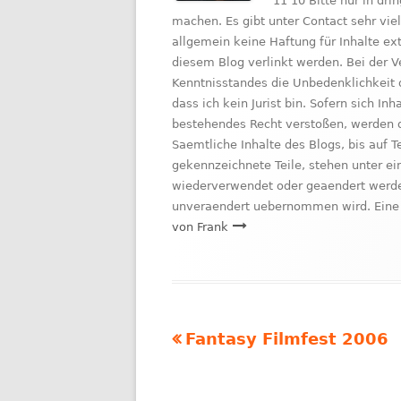
11 10 Bitte nur in d
machen. Es gibt unter Contact sehr vie
allgemein keine Haftung für Inhalte e
diesem Blog verlinkt werden. Bei der V
Kenntnisstandes die Unbedenklichkeit 
dass ich kein Jurist bin. Sofern sich I
bestehendes Recht verstoßen, werden d
Saemtliche Inhalte des Blogs, bis auf 
gekennzeichnete Teile, stehen unter ei
wiederverwendet oder geaendert werden
unveraendert uebernommen wird. Eine 
von Frank
Vorheriger
Fantasy Filmfest 2006
Beitragsnavigation
Beitrag: