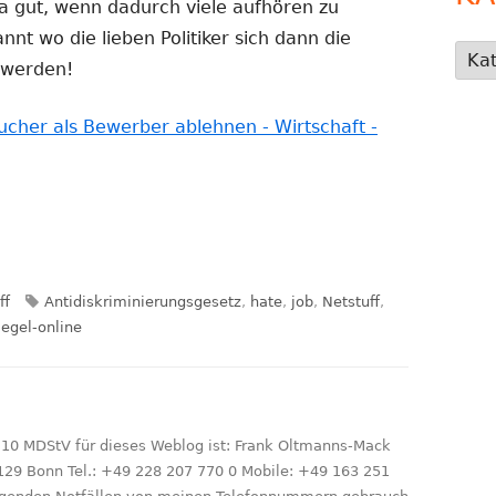
 ja gut, wenn dadurch viele aufhören zu
nnt wo die lieben Politiker sich dann die
Kate
 werden!
ucher als Bewerber ablehnen - Wirtschaft -
rien
Schlagwörter
ff
Antidiskriminierungsgesetz
,
hate
,
job
,
Netstuff
,
iegel-online
 10 MDStV für dieses Weblog ist: Frank Oltmanns-Mack
129 Bonn Tel.: +49 228 207 770 0 Mobile: +49 163 251