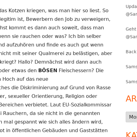
Upda
s Kotzen kriegen, was man hier so liest. So
@Sam
s legitim ist, Bewerbern den Job zu verweigern,
hst kommt es dann auch soweit, dass man
Geht 
enn sie rauchen oder was? Ich bin selber
@Sa
d aufzuhören und finde es auch gut wenn
Back
icht mit seiner Qualmerei zu belästigen, aber
kriegt? Hallo? Demnächst wird dann auch
Sams
 oder etwas den
BÖSEN
Fleischessern? Die
Ein Hoch auf das neue
Sams
ches die Diskriminierung auf Grund von Rasse
r, sexueller Orientierung, Religion oder
AR
ereichen verbietet. Laut EU-Sozialkommissar
ei Rauchern, da sie nicht in die genannten
Arch
in mal gespannt wie sich alles ändern wird,
t in öffentlichen Gebäuden und Gaststätten
KA