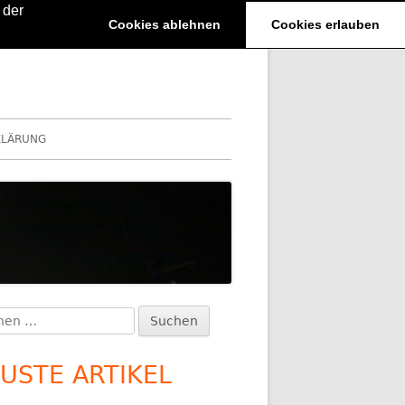
 der
Cookies ablehnen
Cookies erlauben
KLÄRUNG
en
upt-
:
itenleiste
USTE ARTIKEL