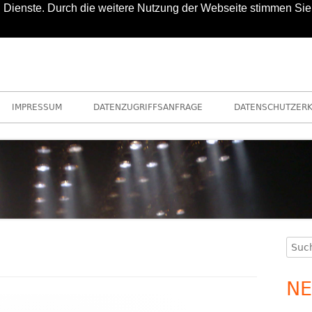
nd Dienste. Durch die weitere Nutzung der Webseite stimmen Sie
IMPRESSUM
DATENZUGRIFFSANFRAGE
DATENSCHUTZER
Such
Ha
nach
Se
NE