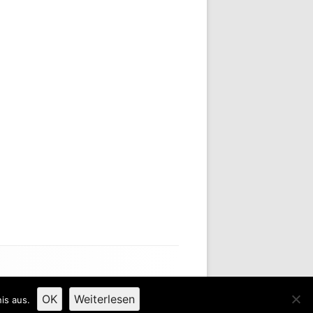
OK
Weiterlesen
is aus.