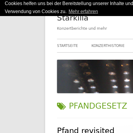
Cookies helfen uns bei der Bereitstellung unserer Inhalte u
Springe
Verwendung von Cookies zu.
Mehr erfahren
Starkilla
zum
Inhalt
Konzertberichte und mehr
Primäres
STARTSEITE
KONZERTHISTORIE
Menü
SCHLAGWORT:
PFANDGESETZ
Pfand revisited