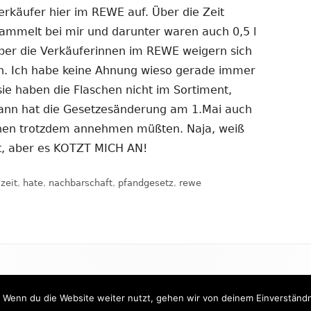
erkäufer hier im REWE auf. Über die Zeit
sammelt bei mir und darunter waren auch 0,5 l
ber die Verkäuferinnen im REWE weigern sich
n. Ich habe keine Ahnung wieso gerade immer
ie haben die Flaschen nicht im Sortiment,
kann hat die Gesetzesänderung am 1.Mai auch
schen trotzdem annehmen müßten. Naja, weiß
t, aber es KOTZT MICH AN!
lagwörter
izeit
,
hate
,
nachbarschaft
,
pfandgesetz
,
rewe
Pfand
 Wenn du die Website weiter nutzt, gehen wir von deinem Einverständn