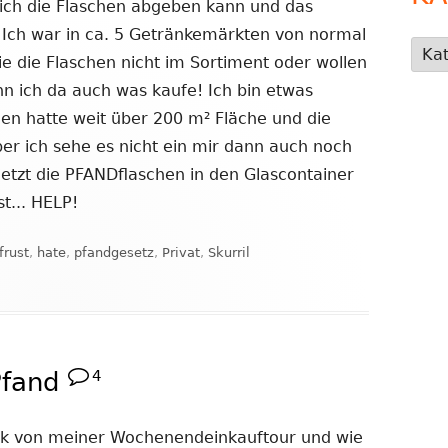
ich die Flaschen abgeben kann und das
 Ich war in ca. 5 Getränkemärkten von normal
Kate
ie die Flaschen nicht im Sortiment oder wollen
 ich da auch was kaufe! Ich bin etwas
aden hatte weit über 200 m² Fläche und die
er ich sehe es nicht ein mir dann auch noch
jetzt die PFANDflaschen in den Glascontainer
... HELP!
Schlagwörter
frust
,
hate
,
pfandgesetz
,
Privat
,
Skurril
s
Pfand
4
ück von meiner Wochenendeinkauftour und wie