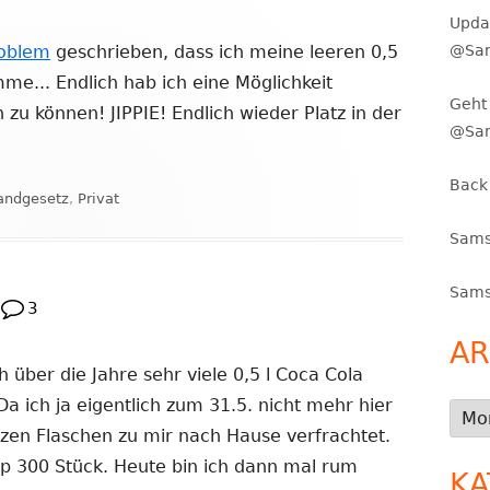
Upda
oblem
geschrieben, dass ich meine leeren 0,5
@Sam
me... Endlich hab ich eine Möglichkeit
Geht 
zu können! JIPPIE! Endlich wieder Platz in der
@Sa
Back
örter
andgesetz
,
Privat
Sams
Sams
3
AR
h über die Jahre sehr viele 0,5 l Coca Cola
 ich ja eigentlich zum 31.5. nicht mehr hier
Arch
anzen Flaschen zu mir nach Hause verfrachtet.
pp 300 Stück. Heute bin ich dann mal rum
KA