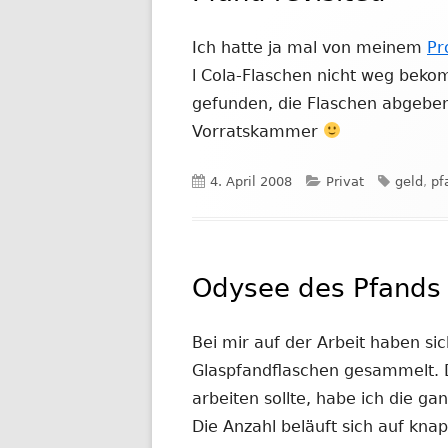
Ich hatte ja mal von meinem
Pr
l Cola-Flaschen nicht weg bekom
gefunden, die Flaschen abgeben 
Vorratskammer
Veröffentlicht
Kategorien
Schlagw
4. April 2008
Privat
geld
,
pf
am
Odysee des Pfands
Bei mir auf der Arbeit haben sic
Glaspfandflaschen gesammelt. Da
arbeiten sollte, habe ich die g
Die Anzahl beläuft sich auf kna