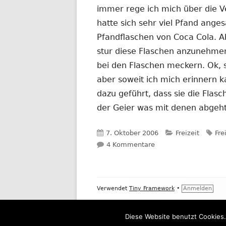
immer rege ich mich über die V
hatte sich sehr viel Pfand ange
Pfandflaschen von Coca Cola. A
stur diese Flaschen anzunehme
bei den Flaschen meckern. Ok, s
aber soweit ich mich erinnern 
dazu geführt, dass sie die Fla
der Geier was mit denen abgeh
Veröffentlicht
Kategorien
Sch
7. Oktober 2006
Freizeit
Fre
am
zu Der Rewe und der 
4 Kommentare
Footer
Verwendet
Tiny Framework
•
Anmelden
Inhalt
Diese Website benutzt Cookies.