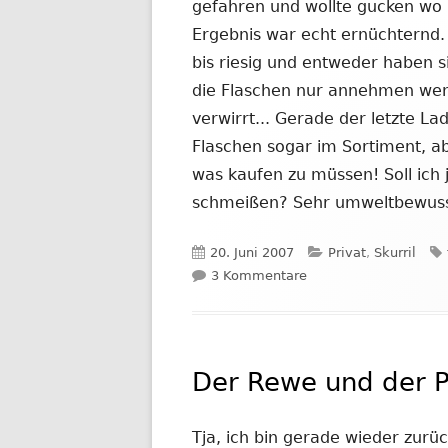
gefahren und wollte gucken wo 
Ergebnis war echt ernüchternd.
bis riesig und entweder haben s
die Flaschen nur annehmen wenn
verwirrt... Gerade der letzte L
Flaschen sogar im Sortiment, ab
was kaufen zu müssen! Soll ich 
schmeißen? Sehr umweltbewusst
Veröffentlicht
Kategorien
20. Juni 2007
Privat
,
Skurril
am
zu Odysee des Pfand
3 Kommentare
Der Rewe und der 
Tja, ich bin gerade wieder zur