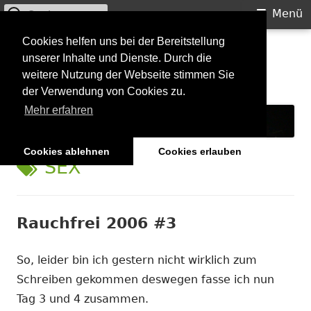
Suchen
Primäres
Menü
nach:
Menü
Springe
Cookies helfen uns bei der Bereitstellung
Starkilla
unserer Inhalte und Dienste. Durch die
zum
weitere Nutzung der Webseite stimmen Sie
Inhalt
Konzertberichte und mehr
der Verwendung von Cookies zu.
Mehr erfahren
Cookies ablehnen
Cookies erlauben
SCHLAGWORT:
SEX
Rauchfrei 2006 #3
So, leider bin ich gestern nicht wirklich zum
Schreiben gekommen deswegen fasse ich nun
Tag 3 und 4 zusammen.