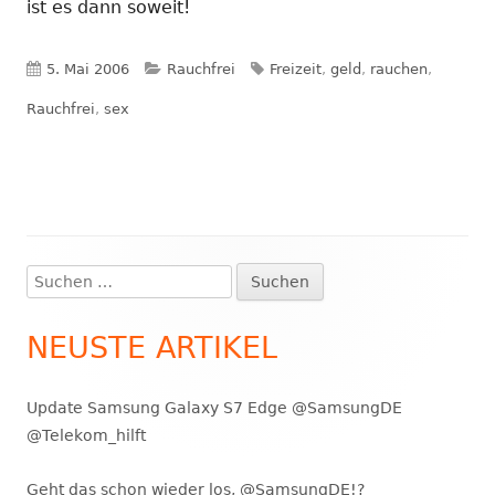
ist es dann soweit!
Veröffentlicht
Kategorien
Schlagwörter
5. Mai 2006
Rauchfrei
Freizeit
,
geld
,
rauchen
,
am
Rauchfrei
,
sex
Suchen
Haupt-
nach:
Seitenleiste
NEUSTE ARTIKEL
Update Samsung Galaxy S7 Edge @SamsungDE
@Telekom_hilft
Geht das schon wieder los, @SamsungDE!?