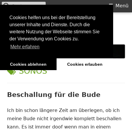
Suchen
Primäres
Menü
nach:
Menü
Springe
Cookies helfen uns bei der Bereitstellung
Starkilla
unserer Inhalte und Dienste. Durch die
zum
weitere Nutzung der Webseite stimmen Sie
Inhalt
Konzertberichte und mehr
der Verwendung von Cookies zu.
Mehr erfahren
Cookies ablehnen
Cookies erlauben
SCHLAGWORT:
SONOS
Beschallung für die Bude
Ich bin schon längere Zeit am überlegen, ob ich
meine Bude nicht irgendwie komplett beschallen
kann. Es ist immer doof wenn man in einem