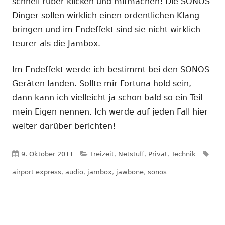
neuem
schnell rüber klicken und mitmachen! Die SONOS
Fenster
Dinger sollen wirklich einen ordentlichen Klang
öffnen
bringen und im Endeffekt sind sie nicht wirklich
teurer als die Jambox.
Im Endeffekt werde ich bestimmt bei den SONOS
Geräten landen. Sollte mir Fortuna hold sein,
dann kann ich vielleicht ja schon bald so ein Teil
mein Eigen nennen. Ich werde auf jeden Fall hier
weiter darüber berichten!
Veröffentlicht
Kategorien
Sch
9. Oktober 2011
Freizeit
,
Netstuff
,
Privat
,
Technik
am
airport express
,
audio
,
jambox
,
jawbone
,
sonos