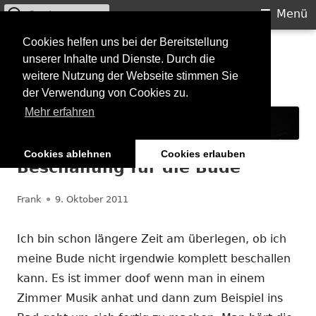
Suchen
Primäres
Menü
nach:
Menü
Springe
Cookies helfen uns bei der Bereitstellung
Starkilla
unserer Inhalte und Dienste. Durch die
zum
weitere Nutzung der Webseite stimmen Sie
Inhalt
Konzertberichte und mehr
der Verwendung von Cookies zu.
Mehr erfahren
Cookies ablehnen
Cookies erlauben
Beschallung für die Bude
Autor
Veröffentlicht
Frank
9. Oktober 2011
am
Ich bin schon längere Zeit am überlegen, ob ich
meine Bude nicht irgendwie komplett beschallen
kann. Es ist immer doof wenn man in einem
Zimmer Musik anhat und dann zum Beispiel ins