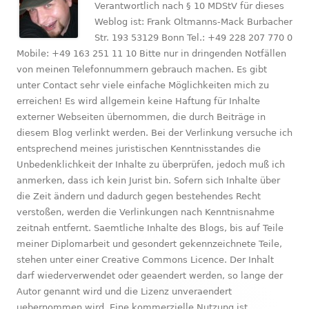
Verantwortlich nach § 10 MDStV für dieses
Weblog ist: Frank Oltmanns-Mack Burbacher
Str. 193 53129 Bonn Tel.: +49 228 207 770 0
Mobile: +49 163 251 11 10 Bitte nur in dringenden Notfällen
von meinen Telefonnummern gebrauch machen. Es gibt
unter Contact sehr viele einfache Möglichkeiten mich zu
erreichen! Es wird allgemein keine Haftung für Inhalte
externer Webseiten übernommen, die durch Beiträge in
diesem Blog verlinkt werden. Bei der Verlinkung versuche ich
entsprechend meines juristischen Kenntnisstandes die
Unbedenklichkeit der Inhalte zu überprüfen, jedoch muß ich
anmerken, dass ich kein Jurist bin. Sofern sich Inhalte über
die Zeit ändern und dadurch gegen bestehendes Recht
verstoßen, werden die Verlinkungen nach Kenntnisnahme
zeitnah entfernt. Saemtliche Inhalte des Blogs, bis auf Teile
meiner Diplomarbeit und gesondert gekennzeichnete Teile,
stehen unter einer Creative Commons Licence. Der Inhalt
darf wiederverwendet oder geaendert werden, so lange der
Autor genannt wird und die Lizenz unveraendert
uebernommen wird. Eine kommerzielle Nutzung ist