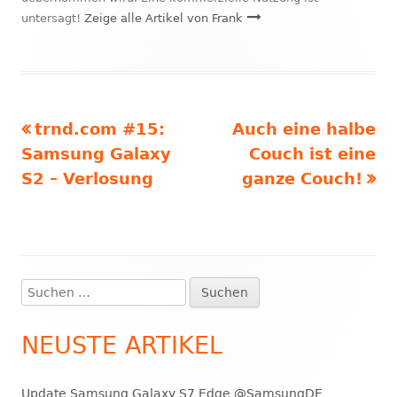
untersagt!
Zeige alle Artikel von Frank
Vorheriger
Nächster
trnd.com #15:
Auch eine halbe
Beitragsnavigation
Beitrag:
Beitrag
Samsung Galaxy
Couch ist eine
S2 – Verlosung
ganze Couch!
Suchen
Haupt-
nach:
Seitenleiste
NEUSTE ARTIKEL
Update Samsung Galaxy S7 Edge @SamsungDE