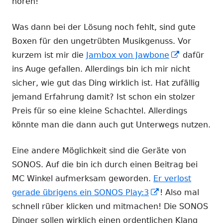
hören!
Was dann bei der Lösung noch fehlt, sind gute
Boxen für den ungetrübten Musikgenuss. Vor
In
kurzem ist mir die
Jambox von Jawbone
dafür
neuem
ins Auge gefallen. Allerdings bin ich mir nicht
Fenster
sicher, wie gut das Ding wirklich ist. Hat zufällig
öffnen
jemand Erfahrung damit? Ist schon ein stolzer
Preis für so eine kleine Schachtel. Allerdings
könnte man die dann auch gut Unterwegs nutzen.
Eine andere Möglichkeit sind die Geräte von
SONOS. Auf die bin ich durch einen Beitrag bei
MC Winkel aufmerksam geworden.
Er verlost
In
gerade übrigens ein SONOS Play:3
! Also mal
neuem
schnell rüber klicken und mitmachen! Die SONOS
Fenster
Dinger sollen wirklich einen ordentlichen Klang