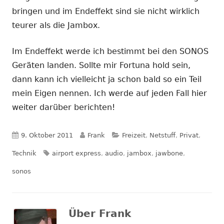
öffnen
bringen und im Endeffekt sind sie nicht wirklich
teurer als die Jambox.
Im Endeffekt werde ich bestimmt bei den SONOS
Geräten landen. Sollte mir Fortuna hold sein,
dann kann ich vielleicht ja schon bald so ein Teil
mein Eigen nennen. Ich werde auf jeden Fall hier
weiter darüber berichten!
Veröffentlicht
Autor
Kategorien
9. Oktober 2011
Frank
Freizeit
,
Netstuff
,
Privat
,
am
Schlagwörter
Technik
airport express
,
audio
,
jambox
,
jawbone
,
sonos
Über
Frank