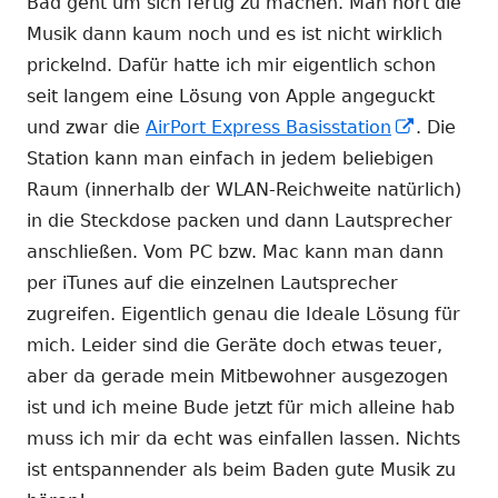
Bad geht um sich fertig zu machen. Man hört die
Musik dann kaum noch und es ist nicht wirklich
prickelnd. Dafür hatte ich mir eigentlich schon
seit langem eine Lösung von Apple angeguckt
In
und zwar die
AirPort Express Basisstation
. Die
neuem
Station kann man einfach in jedem beliebigen
Fenster
Raum (innerhalb der WLAN-Reichweite natürlich)
öffnen
in die Steckdose packen und dann Lautsprecher
anschließen. Vom PC bzw. Mac kann man dann
per iTunes auf die einzelnen Lautsprecher
zugreifen. Eigentlich genau die Ideale Lösung für
mich. Leider sind die Geräte doch etwas teuer,
aber da gerade mein Mitbewohner ausgezogen
ist und ich meine Bude jetzt für mich alleine hab
muss ich mir da echt was einfallen lassen. Nichts
ist entspannender als beim Baden gute Musik zu