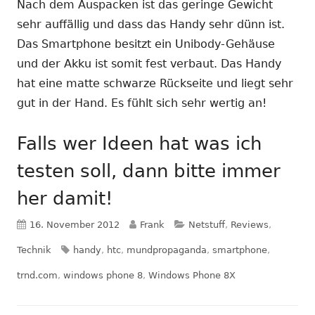
Nach dem Auspacken ist das geringe Gewicht
sehr auffällig und dass das Handy sehr dünn ist.
Das Smartphone besitzt ein Unibody-Gehäuse
und der Akku ist somit fest verbaut. Das Handy
hat eine matte schwarze Rückseite und liegt sehr
gut in der Hand. Es fühlt sich sehr wertig an!
Falls wer Ideen hat was ich
testen soll, dann bitte immer
her damit!
Veröffentlicht
Autor
Kategorien
16. November 2012
Frank
Netstuff
,
Reviews
,
am
Schlagwörter
Technik
handy
,
htc
,
mundpropaganda
,
smartphone
,
trnd.com
,
windows phone 8
,
Windows Phone 8X