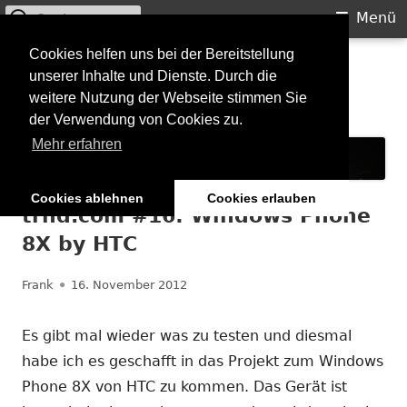
Suchen
Primäres
Menü
nach:
Menü
Springe
Cookies helfen uns bei der Bereitstellung
Starkilla
unserer Inhalte und Dienste. Durch die
zum
weitere Nutzung der Webseite stimmen Sie
Inhalt
Konzertberichte und mehr
der Verwendung von Cookies zu.
Mehr erfahren
Cookies ablehnen
Cookies erlauben
trnd.com #16: Windows Phone
8X by HTC
Autor
Veröffentlicht
Frank
16. November 2012
am
Es gibt mal wieder was zu testen und diesmal
habe ich es geschafft in das Projekt zum Windows
Phone 8X von HTC zu kommen. Das Gerät ist