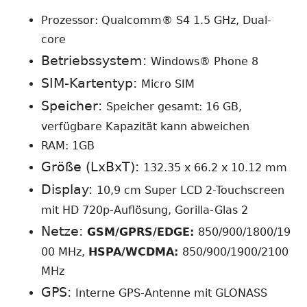
neuem
Prozessor: Qualcomm® S4 1.5 GHz, Dual-
Fenster
core
öffnen
Betriebssystem:
Windows® Phone 8
SIM-Kartentyp:
Micro SIM
Speicher:
Speicher gesamt: 16 GB,
verfügbare Kapazität kann abweichen
RAM: 1GB
Größe (LxBxT):
132.35 x 66.2 x 10.12 mm
Display:
10,9 cm Super LCD 2-Touchscreen
mit HD 720p-Auflösung, Gorilla-Glas 2
Netze:
GSM/GPRS/EDGE:
850/900/1800/19
00 MHz,
HSPA/WCDMA:
850/900/1900/2100
MHz
GPS:
Interne GPS-Antenne mit GLONASS