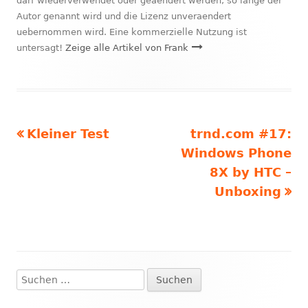
darf wiederverwendet oder geaendert werden, so lange der
Autor genannt wird und die Lizenz unveraendert
uebernommen wird. Eine kommerzielle Nutzung ist
untersagt!
Zeige alle Artikel von Frank
Vorheriger
Nächster
Kleiner Test
trnd.com #17:
Beitragsnavigation
Beitrag:
Beitrag
Windows Phone
8X by HTC –
Unboxing
Suchen
Haupt-
nach: