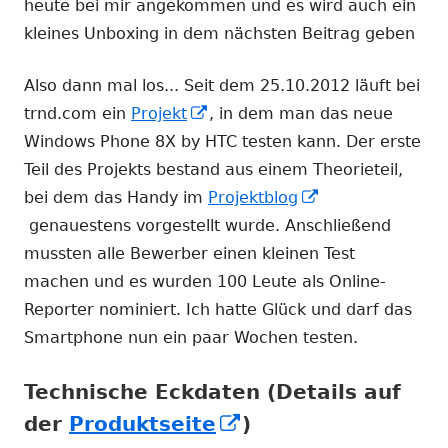
heute bei mir angekommen und es wird auch ein
kleines Unboxing in dem nächsten Beitrag geben
Also dann mal los... Seit dem 25.10.2012 läuft bei
In
trnd.com ein
Projekt
, in dem man das neue
neuem
Windows Phone 8X by HTC testen kann. Der erste
Fenster
Teil des Projekts bestand aus einem Theorieteil,
öffnen
bei dem das Handy im
Projektblog
In
genauestens vorgestellt wurde. Anschließend
neuem
mussten alle Bewerber einen kleinen Test
Fenster
machen und es wurden 100 Leute als Online-
öffnen
Reporter nominiert. Ich hatte Glück und darf das
Smartphone nun ein paar Wochen testen.
Technische Eckdaten (Details auf
In
der
Produktseite
)