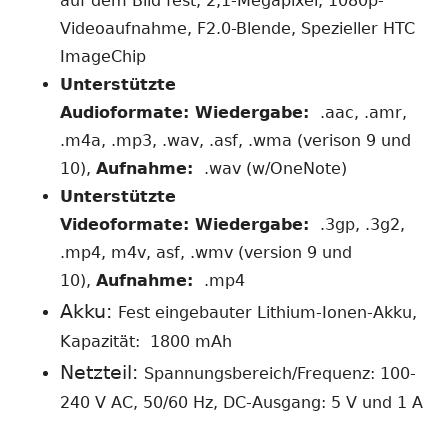
auf dem Bild fest, 2,1-Megapixel, 1080p-
Videoaufnahme, F2.0-Blende, Spezieller HTC
ImageChip
Unterstützte
Audioformate:
Wiedergabe:
.aac, .amr,
.m4a, .mp3, .wav, .asf, .wma (verison 9 und
10),
Aufnahme:
.wav (w/OneNote)
Unterstützte
Videoformate:
Wiedergabe:
.3gp, .3g2,
.mp4, m4v, asf, .wmv (version 9 und
10),
Aufnahme:
.mp4
Akku:
Fest eingebauter Lithium-Ionen-Akku,
Kapazität: 1800 mAh
Netzteil:
Spannungsbereich/Frequenz: 100-
240 V AC, 50/60 Hz, DC-Ausgang: 5 V und 1 A