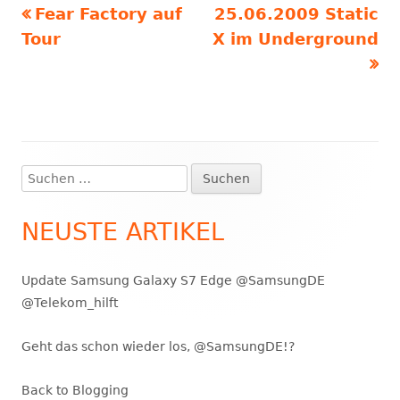
Vorheriger
Nächster
Fear Factory auf
25.06.2009 Static
Beitragsnavigation
Beitrag:
Beitrag
Tour
X im Underground
Suchen
Haupt-
nach:
Seitenleiste
NEUSTE ARTIKEL
Update Samsung Galaxy S7 Edge @SamsungDE
@Telekom_hilft
Geht das schon wieder los, @SamsungDE!?
Back to Blogging