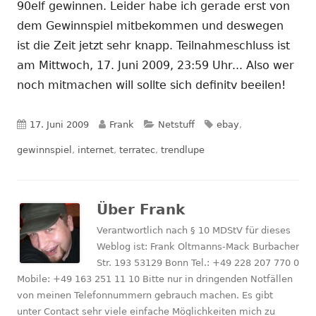
neuem
Fenster
90elf gewinnen. Leider habe ich gerade erst von
Fenster
öffnen
dem Gewinnspiel mitbekommen und deswegen
öffnen
ist die Zeit jetzt sehr knapp. Teilnahmeschluss ist
am Mittwoch, 17. Juni 2009, 23:59 Uhr... Also wer
noch mitmachen will sollte sich definitv beeilen!
Veröffentlicht
Autor
Kategorien
Schlagwörter
17. Juni 2009
Frank
Netstuff
ebay
,
am
gewinnspiel
,
internet
,
terratec
,
trendlupe
Über
Frank
Verantwortlich nach § 10 MDStV für dieses
Weblog ist: Frank Oltmanns-Mack Burbacher
Str. 193 53129 Bonn Tel.: +49 228 207 770 0
Mobile: +49 163 251 11 10 Bitte nur in dringenden Notfällen
von meinen Telefonnummern gebrauch machen. Es gibt
unter Contact sehr viele einfache Möglichkeiten mich zu