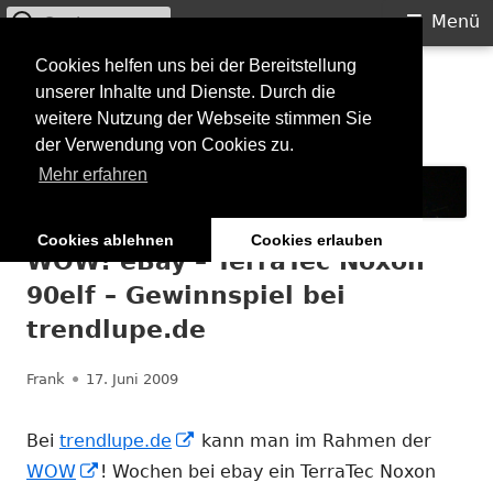
Suchen
Primäres
Menü
nach:
Menü
Springe
Cookies helfen uns bei der Bereitstellung
Starkilla
unserer Inhalte und Dienste. Durch die
zum
weitere Nutzung der Webseite stimmen Sie
Inhalt
Konzertberichte und mehr
der Verwendung von Cookies zu.
Mehr erfahren
Cookies ablehnen
Cookies erlauben
WOW! eBay – TerraTec Noxon
90elf – Gewinnspiel bei
trendlupe.de
Autor
Veröffentlicht
Frank
17. Juni 2009
am
In
Bei
trendlupe.de
kann man im Rahmen der
In
neuem
WOW
! Wochen bei ebay ein TerraTec Noxon