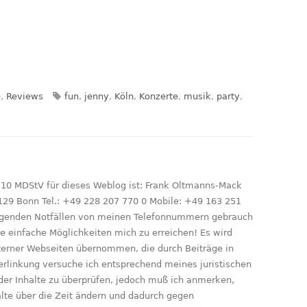
en
Schlagwörter
e
,
Reviews
fun
,
jenny
,
Köln
,
Konzerte
,
musik
,
party
,
 10 MDStV für dieses Weblog ist: Frank Oltmanns-Mack
129 Bonn Tel.: +49 228 207 770 0 Mobile: +49 163 251
ringenden Notfällen von meinen Telefonnummern gebrauch
le einfache Möglichkeiten mich zu erreichen! Es wird
xterner Webseiten übernommen, die durch Beiträge in
erlinkung versuche ich entsprechend meines juristischen
der Inhalte zu überprüfen, jedoch muß ich anmerken,
nhalte über die Zeit ändern und dadurch gegen