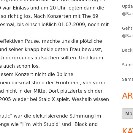
Upda
0 war Einlass und um 20 Uhr legten dann die
@Sam
so richtig los. Nach Konzerten mit The 69
diesmal, bis einschließlich 01.07.2009, noch mit
Geht 
@Sa
effektiven Pause, machte uns die plötzliche
nd seiner knapp bekleideten Frau bewusst,
Back
s Undergrounds aufsuchen sollten. Und kaum
Sams
s auch schon los.
esem Konzert nicht die übliche
Sams
nein diesmal stand der Frontman , von vorne
nicht in der Mitte. Dort platzierte sich der
AR
t 2005 wieder bei Staic X spielt. Weshalb wissen
Arch
atic" war die elektrisierende Stimmung im
ngs wie "I´m with Stupid" und "Black and
KA