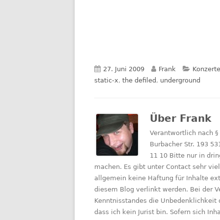
Veröffentlicht
Autor
Kategori
27. Juni 2009
Frank
Konzert
am
static-x
,
the defiled
,
underground
Über
Frank
Verantwortlich nach §
Burbacher Str. 193 53
11 10 Bitte nur in d
machen. Es gibt unter Contact sehr vie
allgemein keine Haftung für Inhalte e
diesem Blog verlinkt werden. Bei der V
Kenntnisstandes die Unbedenklichkeit 
dass ich kein Jurist bin. Sofern sich I