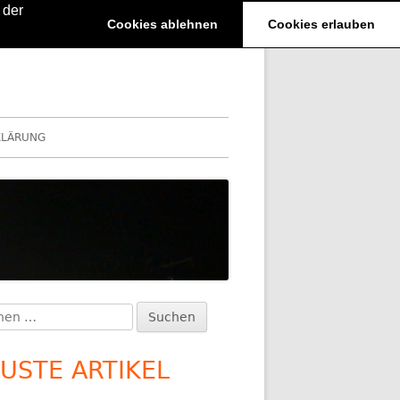
 der
Cookies ablehnen
Cookies erlauben
KLÄRUNG
en
upt-
:
itenleiste
USTE ARTIKEL