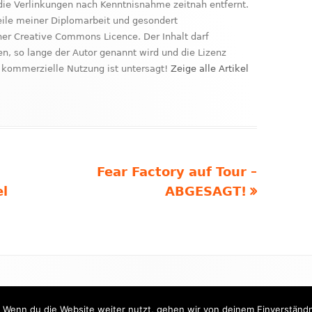
ie Verlinkungen nach Kenntnisnahme zeitnah entfernt.
Teile meiner Diplomarbeit und gesondert
ner Creative Commons Licence. Der Inhalt darf
, so lange der Autor genannt wird und die Lizenz
kommerzielle Nutzung ist untersagt!
Zeige alle Artikel
Nächster
Fear Factory auf Tour –
Beitrag
el
ABGESAGT!
 Wenn du die Website weiter nutzt, gehen wir von deinem Einverständn