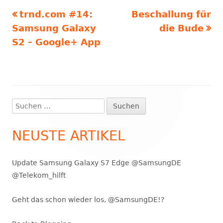
Vorheriger
Nächster
trnd.com #14:
Beschallung für
Beitragsnavigation
Beitrag:
Beitrag
Samsung Galaxy
die Bude
S2 – Google+ App
Suchen
Haupt-
nach:
Seitenleiste
NEUSTE ARTIKEL
Update Samsung Galaxy S7 Edge @SamsungDE
@Telekom_hilft
Geht das schon wieder los, @SamsungDE!?