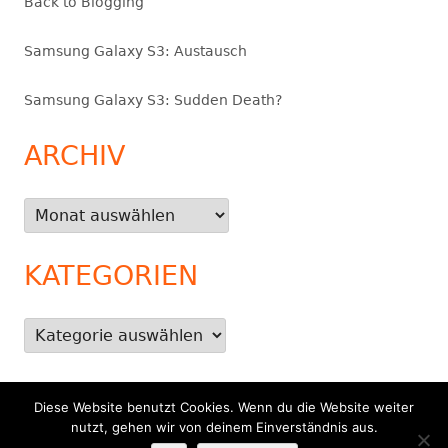
Back to Blogging
Samsung Galaxy S3: Austausch
Samsung Galaxy S3: Sudden Death?
ARCHIV
Archiv
KATEGORIEN
Kategorien
Diese Website benutzt Cookies. Wenn du die Website weiter
Footer
nutzt, gehen wir von deinem Einverständnis aus.
Verwendet
Tiny Framework
•
Anmelden