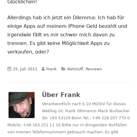
Glücklichen!
Allerdings hab ich jetzt ein Dilemma: Ich hab für
einige Apps auf meinem iPhone Geld bezahlt und
irgendwie fällt es mir schwer mich davon zu
trennen. Es gibt keine Möglichkeit Apps zu
verkaufen, oder?
Veröffentlicht
Autor
Kategorien
25. Juli 2011
Frank
Netstuff
,
Reviews
am
Über
Frank
Verantwortlich nach § 10 MDStV für dieses
Weblog ist: Frank Oltmanns-Mack Burbacher
Str. 193 53129 Bonn Tel.: +49 228 207 770 0
Mobile: +49 163 251 11 10 Bitte nur in dringenden Notfällen
von meinen Telefonnummern gebrauch machen. Es gibt