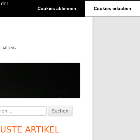
 der
Cookies ablehnen
Cookies erlauben
KLÄRUNG
en
upt-
:
itenleiste
USTE ARTIKEL