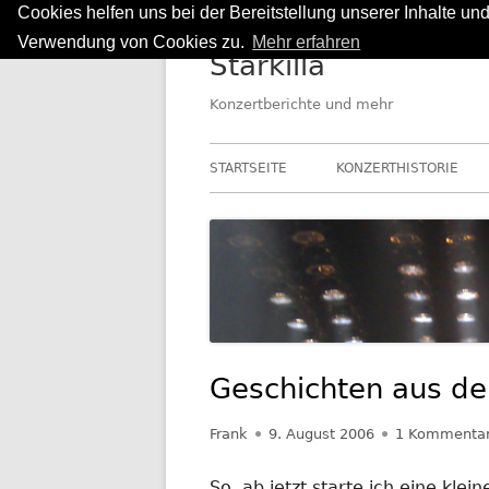
Cookies helfen uns bei der Bereitstellung unserer Inhalte u
Springe
Verwendung von Cookies zu.
Mehr erfahren
Starkilla
zum
Inhalt
Konzertberichte und mehr
Primäres
STARTSEITE
KONZERTHISTORIE
Menü
Geschichten aus de
Autor
Veröffentlicht
Frank
9. August 2006
1 Kommenta
am
So, ab jetzt starte ich eine klei