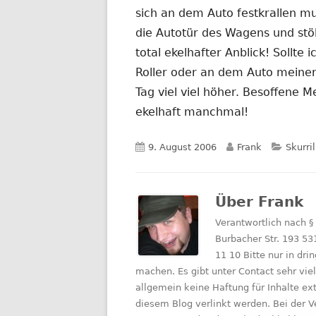
sich an dem Auto festkrallen mu
die Autotür des Wagens und stöh
total ekelhafter Anblick! Sollte
Roller oder an dem Auto meiner
Tag viel viel höher. Besoffene
ekelhaft manchmal!
Veröffentlicht
Autor
Katego
9. August 2006
Frank
Skurril
am
Über
Frank
Verantwortlich nach §
Burbacher Str. 193 53
11 10 Bitte nur in d
machen. Es gibt unter Contact sehr vie
allgemein keine Haftung für Inhalte e
diesem Blog verlinkt werden. Bei der V