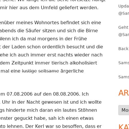
Upda
 mir hier aus dem Umfeld geliefert werden.
@Sam
genüber meines Wohnortes befindet sich eine
Geht 
abends die Säufer sitzen und sich die Birne
@Sa
 Wenn ich da mal morgens in der Frühe
t der Laden schon ordentlich besucht und die
Back
ehe ich auch immer erst nachts wieder nach
em Zeitpunkt immer tierisch alkoholisiert
Sams
n mal eine
lustige
seltsame
ärgerliche
Sams
AR
em 07.08.2006 auf den 08.08.2006. Ich
 Uhr in der Nacht gewesen ist und ich wollte
Arch
gs hinderte mich daran ein lautes Stöhnen
enster geguckt habe, sah ich einen etwas
KA
o lehnen. Der Kerl war so besoffen, dass er