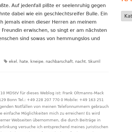
ßte. Auf jedenfall pißte er seelenruhig gegen
nte dabei wie ein geschlechtsreifer Bulle. Ein
Kate
 ich jemals einen dieser Herren an meinem
 Freundin erwischen, so singt er am nächsten
 Menschen sind sowas von hemmungslos und
rien
Schlagwörter
ekel
,
hate
,
kneipe
,
nachbarschaft
,
nacht
,
Skurril
 10 MDStV für dieses Weblog ist: Frank Oltmanns-Mack
129 Bonn Tel.: +49 228 207 770 0 Mobile: +49 163 251
ringenden Notfällen von meinen Telefonnummern gebrauch
le einfache Möglichkeiten mich zu erreichen! Es wird
xterner Webseiten übernommen, die durch Beiträge in
erlinkung versuche ich entsprechend meines juristischen