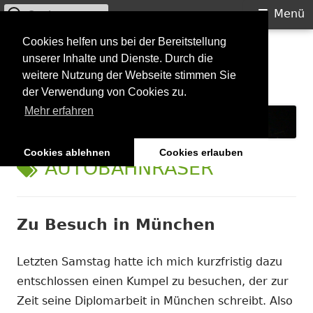
Suchen
Primäres
Menü
nach:
Menü
Springe
Cookies helfen uns bei der Bereitstellung
Starkilla
unserer Inhalte und Dienste. Durch die
zum
weitere Nutzung der Webseite stimmen Sie
Inhalt
Konzertberichte und mehr
der Verwendung von Cookies zu.
Mehr erfahren
Cookies ablehnen
Cookies erlauben
SCHLAGWORT:
AUTOBAHNRASER
Zu Besuch in München
Letzten Samstag hatte ich mich kurzfristig dazu
entschlossen einen Kumpel zu besuchen, der zur
Zeit seine Diplomarbeit in München schreibt. Also