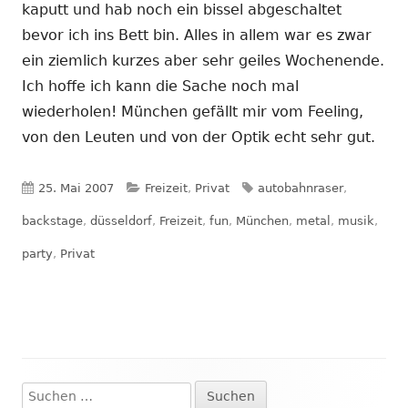
kaputt und hab noch ein bissel abgeschaltet
bevor ich ins Bett bin. Alles in allem war es zwar
ein ziemlich kurzes aber sehr geiles Wochenende.
Ich hoffe ich kann die Sache noch mal
wiederholen! München gefällt mir vom Feeling,
von den Leuten und von der Optik echt sehr gut.
Veröffentlicht
Kategorien
Schlagwörter
25. Mai 2007
Freizeit
,
Privat
autobahnraser
,
am
backstage
,
düsseldorf
,
Freizeit
,
fun
,
München
,
metal
,
musik
,
party
,
Privat
Suchen
Haupt-