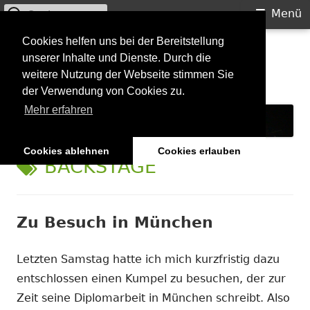
Suchen
Primäres
Menü
nach:
Menü
Springe
Cookies helfen uns bei der Bereitstellung
Starkilla
unserer Inhalte und Dienste. Durch die
zum
weitere Nutzung der Webseite stimmen Sie
Inhalt
Konzertberichte und mehr
der Verwendung von Cookies zu.
Mehr erfahren
Cookies ablehnen
Cookies erlauben
SCHLAGWORT:
BACKSTAGE
Zu Besuch in München
Letzten Samstag hatte ich mich kurzfristig dazu
entschlossen einen Kumpel zu besuchen, der zur
Zeit seine Diplomarbeit in München schreibt. Also