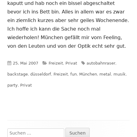
kaputt und hab noch ein bissel abgeschaltet
bevor ich ins Bett bin. Alles in allem war es zwar
ein ziemlich kurzes aber sehr geiles Wochenende.
Ich hoffe ich kann die Sache noch mal
wiederholen! München gefällt mir vom Feeling,
von den Leuten und von der Optik echt sehr gut.
Veröffentlicht
Kategorien
Schlagwörter
25. Mai 2007
Freizeit
,
Privat
autobahnraser
,
am
backstage
,
düsseldorf
,
Freizeit
,
fun
,
München
,
metal
,
musik
,
party
,
Privat
Suchen
Haupt-