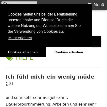
Suchen
Primäres
Menü
nach:
Menü
Springe
Cookies helfen uns bei der Bereitstellung
Starkilla
unserer Inhalte und Dienste. Durch die
zum
weitere Nutzung der Webseite stimmen Sie
Inhalt
Konzertberichte und mehr
der Verwendung von Cookies zu.
Mehr erfahren
Cookies ablehnen
Cookies erlauben
SCHLAGWORT:
HILFE
Ich fühl mich ein wenig müde
1
und sehr sehr sehr ausgebrannt.
Dauerprogrammierung, Arbeiten und sehr sehr