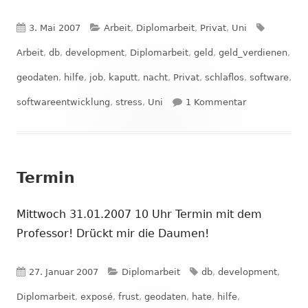
Veröffentlicht
Kategorien
Schlagwö
3. Mai 2007
Arbeit
,
Diplomarbeit
,
Privat
,
Uni
am
Arbeit
,
db
,
development
,
Diplomarbeit
,
geld
,
geld_verdienen
,
geodaten
,
hilfe
,
job
,
kaputt
,
nacht
,
Privat
,
schlaflos
,
software
,
zu Ich fühl m
softwareentwicklung
,
stress
,
Uni
1 Kommentar
Termin
Mittwoch 31.01.2007 10 Uhr Termin mit dem
Professor! Drückt mir die Daumen!
Veröffentlicht
Kategorien
Schlagwörter
27. Januar 2007
Diplomarbeit
db
,
development
,
am
Diplomarbeit
,
exposé
,
frust
,
geodaten
,
hate
,
hilfe
,