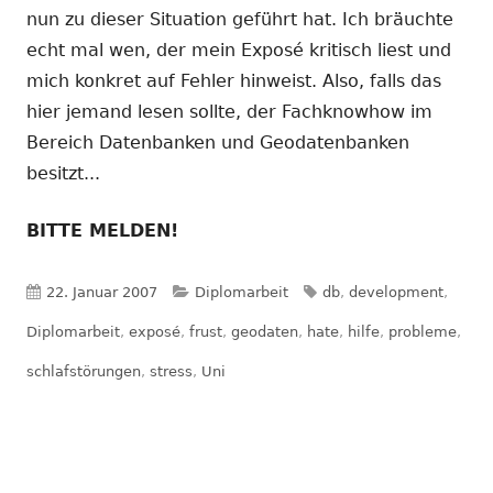
nun zu dieser Situation geführt hat. Ich bräuchte
echt mal wen, der mein Exposé kritisch liest und
mich konkret auf Fehler hinweist. Also, falls das
hier jemand lesen sollte, der Fachknowhow im
Bereich Datenbanken und Geodatenbanken
besitzt...
BITTE MELDEN!
Veröffentlicht
Kategorien
Schlagwörter
22. Januar 2007
Diplomarbeit
db
,
development
,
am
Diplomarbeit
,
exposé
,
frust
,
geodaten
,
hate
,
hilfe
,
probleme
,
schlafstörungen
,
stress
,
Uni