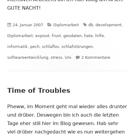
GUTE NACHT!
Veröffentlicht
Kategorien
Schlagwörter
24. Januar 2007
Diplomarbeit
db
,
development
,
am
Diplomarbeit
,
exposé
,
frust
,
geodaten
,
hate
,
hilfe
,
informatik
,
pech
,
schlaflos
,
schlafstörungen
,
zu Last Try!!
softwareentwicklung
,
stress
,
Uni
2 Kommentare
Time of Troubles
Pheww, im Moment geht mal wieder alles drunter
und drüber. Deswegen bin ich auch die letzten
Tage eher still hier im Blog gewesen. Hab sehr
viel drüber nachgedacht wie es nun weitergehen