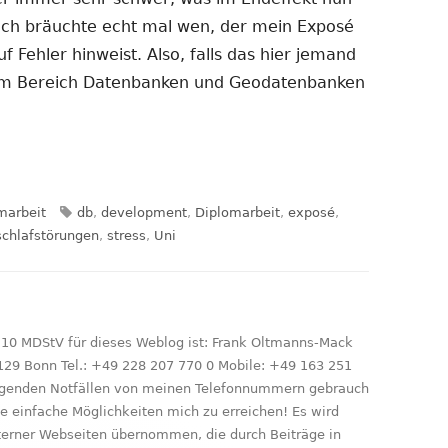
. Ich bräuchte echt mal wen, der mein Exposé
uf Fehler hinweist. Also, falls das hier jemand
 im Bereich Datenbanken und Geodatenbanken
orien
Schlagwörter
marbeit
db
,
development
,
Diplomarbeit
,
exposé
,
schlafstörungen
,
stress
,
Uni
 10 MDStV für dieses Weblog ist: Frank Oltmanns-Mack
129 Bonn Tel.: +49 228 207 770 0 Mobile: +49 163 251
ringenden Notfällen von meinen Telefonnummern gebrauch
le einfache Möglichkeiten mich zu erreichen! Es wird
xterner Webseiten übernommen, die durch Beiträge in