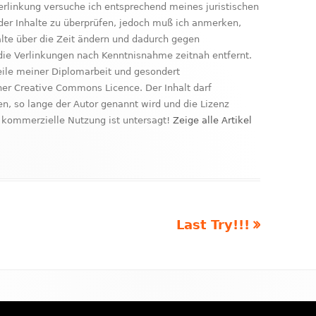
erlinkung versuche ich entsprechend meines juristischen
der Inhalte zu überprüfen, jedoch muß ich anmerken,
nhalte über die Zeit ändern und dadurch gegen
ie Verlinkungen nach Kenntnisnahme zeitnah entfernt.
Teile meiner Diplomarbeit und gesondert
ner Creative Commons Licence. Der Inhalt darf
, so lange der Autor genannt wird und die Lizenz
kommerzielle Nutzung ist untersagt!
Zeige alle Artikel
Nächster
Last Try!!!
Beitrag