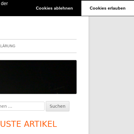
 der
Cookies ablehnen
Cookies erlauben
KLÄRUNG
en
upt-
:
itenleiste
USTE ARTIKEL