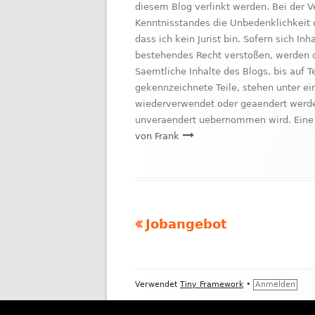
diesem Blog verlinkt werden. Bei der V
Kenntnisstandes die Unbedenklichkeit 
dass ich kein Jurist bin. Sofern sich I
bestehendes Recht verstoßen, werden d
Saemtliche Inhalte des Blogs, bis auf 
gekennzeichnete Teile, stehen unter ei
wiederverwendet oder geaendert werden
unveraendert uebernommen wird. Eine 
von Frank
Vorheriger
Jobangebot
Beitragsnavigation
Beitrag:
Footer
Verwendet
Tiny Framework
•
Anmelden
Inhalt