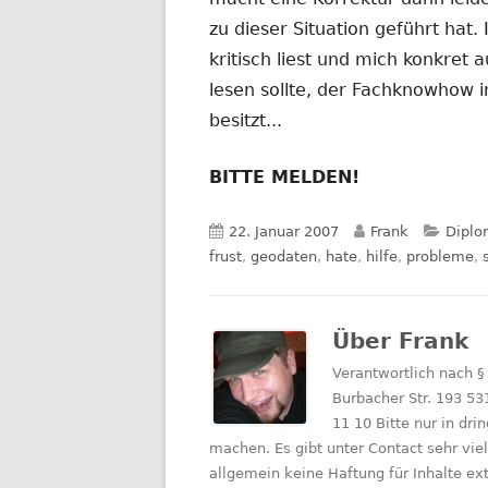
zu dieser Situation geführt hat
kritisch liest und mich konkret a
lesen sollte, der Fachknowhow
besitzt...
BITTE MELDEN!
Veröffentlicht
Autor
Kateg
22. Januar 2007
Frank
Diplo
am
frust
,
geodaten
,
hate
,
hilfe
,
probleme
,
Über
Frank
Verantwortlich nach §
Burbacher Str. 193 53
11 10 Bitte nur in d
machen. Es gibt unter Contact sehr vie
allgemein keine Haftung für Inhalte e