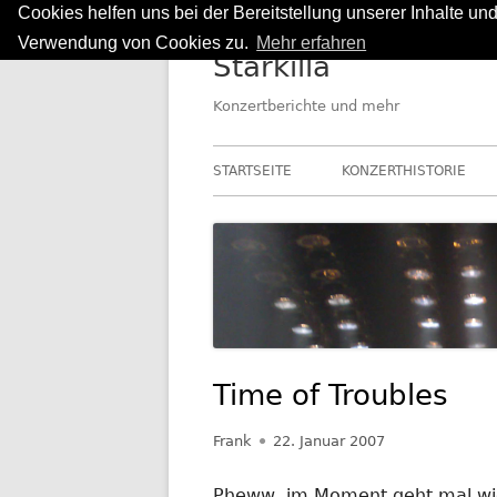
Cookies helfen uns bei der Bereitstellung unserer Inhalte u
Springe
Verwendung von Cookies zu.
Mehr erfahren
Starkilla
zum
Inhalt
Konzertberichte und mehr
Primäres
STARTSEITE
KONZERTHISTORIE
Menü
Time of Troubles
Autor
Veröffentlicht
Frank
22. Januar 2007
am
Pheww, im Moment geht mal wie