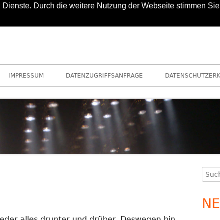
nd Dienste. Durch die weitere Nutzung der Webseite stimmen Sie
IMPRESSUM
DATENZUGRIFFSANFRAGE
DATENSCHUTZER
Such
Ha
nach
Se
NE
der alles drunter und drüber. Deswegen bin