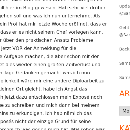
Upda
till hier im Blog gewesen. Hab sehr viel drüber
@Sam
ehen soll und was ich nun unternehme. Als
in Prof hat mir letzte Woche eröffnet, dass er
Geht 
 dass er es nicht seinem Chef vorlegen kann.
@Sa
ur über den praktischen Ansatz Probleme
 jetzt VOR der Anmeldung für die
Back
he Aufgabe machen, die aber schon mit der
Sams
tet dies wieder einen großen Zeitverlust und
ten Tage Gedanken gemacht was ich nun
Sams
ichkeit wäre mir eine andere Diploarbeit zu
leinen Ort gleicht, habe ich Angst das
AR
ch jetzt dazu entschlossen mein Exposé noch
ue zu schreiben und mich dann bei meinem
Arch
ins zu erkundigen. Ich hab nämlich das
posés nicht der einzige Grund für seine
KA
persönlich was gegen mich hat. Mal sehen was