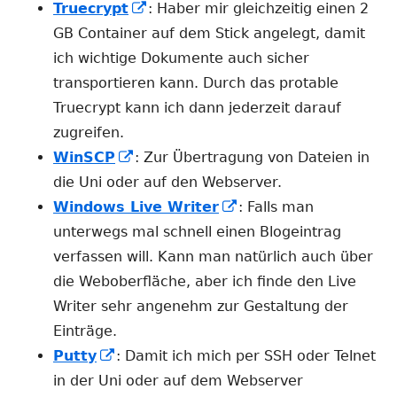
öffnen
In
Truecrypt
: Haber mir gleichzeitig einen 2
neuem
GB Container auf dem Stick angelegt, damit
Fenster
ich wichtige Dokumente auch sicher
öffnen
transportieren kann. Durch das protable
Truecrypt kann ich dann jederzeit darauf
zugreifen.
In
WinSCP
: Zur Übertragung von Dateien in
neuem
die Uni oder auf den Webserver.
Fenster
In
Windows Live Writer
: Falls man
öffnen
neuem
unterwegs mal schnell einen Blogeintrag
Fenster
verfassen will. Kann man natürlich auch über
öffnen
die Weboberfläche, aber ich finde den Live
Writer sehr angenehm zur Gestaltung der
Einträge.
In
Putty
: Damit ich mich per SSH oder Telnet
neuem
in der Uni oder auf dem Webserver