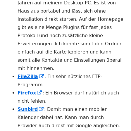
neuem
Jahren auf meinem Desktop-PC. Es ist von
Fenster
Haus aus portabel und lässt sich ohne
öffnen
Installation direkt starten. Auf der Homepage
gibt es eine Menge Plugins für fast jedes
Protokoll und noch zusätzliche kleine
Erweiterungen. Ich konnte somit den Ordner
einfach auf die Karte kopieren und kann
somit alle Kontakte und Einstellungen überall
mit hinnehmen.
In
FileZilla
: Ein sehr nützliches FTP-
neuem
Programm.
In
Fenster
Firefox
: Ein Browser darf natürlich auch
neuem
öffnen
nicht fehlen.
Fenster
In
Sunbird
: Damit man einen mobilen
öffnen
neuem
Kalender dabei hat. Kann man durch
Fenster
Provider auch direkt mit Google abgleichen.