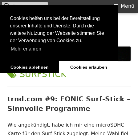
Suchen
Primäres
Menü
nach:
Menü
Springe
Cookies helfen uns bei der Bereitstellung
Starkilla
unserer Inhalte und Dienste. Durch die
zum
weitere Nutzung der Webseite stimmen Sie
Inhalt
Konzertberichte und mehr
der Verwendung von Cookies zu.
Mehr erfahren
Cookies ablehnen
Cookies erlauben
SCHLAGWORT:
SURFSTICK
trnd.com #9: FONIC Surf-Stick –
Sinnvolle Programme
Wie angekündigt, habe ich mir eine microSDHC
Karte für den Surf-Stick zugelegt. Meine Wahl fiel