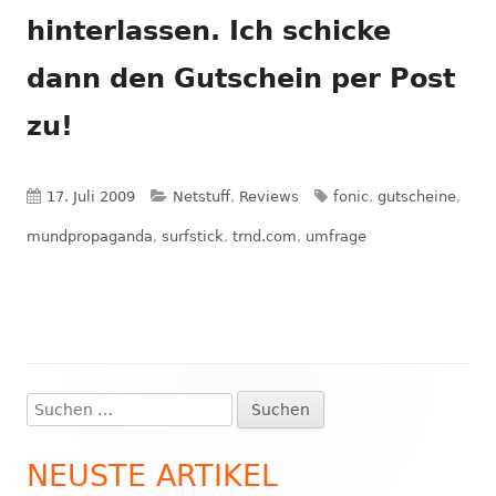
hinterlassen. Ich schicke
dann den Gutschein per Post
zu!
Veröffentlicht
Kategorien
Schlagwörter
17. Juli 2009
Netstuff
,
Reviews
fonic
,
gutscheine
,
am
mundpropaganda
,
surfstick
,
trnd.com
,
umfrage
Suchen
Haupt-
nach:
Seitenleiste
NEUSTE ARTIKEL