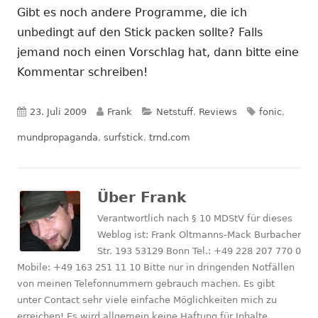
Gibt es noch andere Programme, die ich
unbedingt auf den Stick packen sollte? Falls
jemand noch einen Vorschlag hat, dann bitte eine
Kommentar schreiben!
Veröffentlicht
Autor
Kategorien
Schlagwörte
23. Juli 2009
Frank
Netstuff
,
Reviews
fonic
,
am
mundpropaganda
,
surfstick
,
trnd.com
Über
Frank
Verantwortlich nach § 10 MDStV für dieses
Weblog ist: Frank Oltmanns-Mack Burbacher
Str. 193 53129 Bonn Tel.: +49 228 207 770 0
Mobile: +49 163 251 11 10 Bitte nur in dringenden Notfällen
von meinen Telefonnummern gebrauch machen. Es gibt
unter Contact sehr viele einfache Möglichkeiten mich zu
erreichen! Es wird allgemein keine Haftung für Inhalte