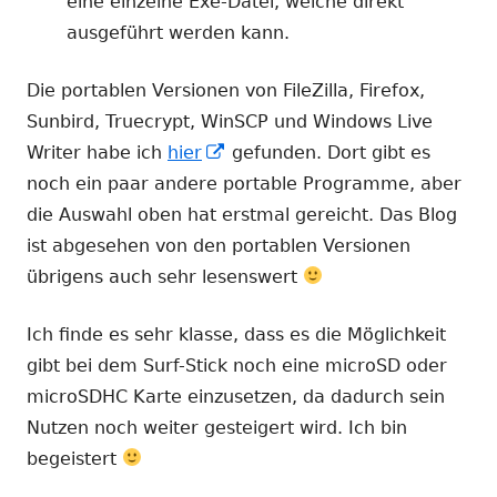
öffnen
eine einzelne Exe-Datei, welche direkt
ausgeführt werden kann.
Die portablen Versionen von FileZilla, Firefox,
Sunbird, Truecrypt, WinSCP und Windows Live
In
Writer habe ich
hier
gefunden. Dort gibt es
neuem
noch ein paar andere portable Programme, aber
Fenster
die Auswahl oben hat erstmal gereicht. Das Blog
öffnen
ist abgesehen von den portablen Versionen
übrigens auch sehr lesenswert
Ich finde es sehr klasse, dass es die Möglichkeit
gibt bei dem Surf-Stick noch eine microSD oder
microSDHC Karte einzusetzen, da dadurch sein
Nutzen noch weiter gesteigert wird. Ich bin
begeistert