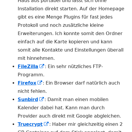
Fenster
Haus aus portabel und lässt sich ohne
öffnen
Installation direkt starten. Auf der Homepage
gibt es eine Menge Plugins für fast jedes
Protokoll und noch zusätzliche kleine
Erweiterungen. Ich konnte somit den Ordner
einfach auf die Karte kopieren und kann
somit alle Kontakte und Einstellungen überall
mit hinnehmen.
In
FileZilla
: Ein sehr nützliches FTP-
neuem
Programm.
In
Fenster
Firefox
: Ein Browser darf natürlich auch
neuem
öffnen
nicht fehlen.
Fenster
In
Sunbird
: Damit man einen mobilen
öffnen
neuem
Kalender dabei hat. Kann man durch
Fenster
Provider auch direkt mit Google abgleichen.
öffnen
In
Truecrypt
: Haber mir gleichzeitig einen 2