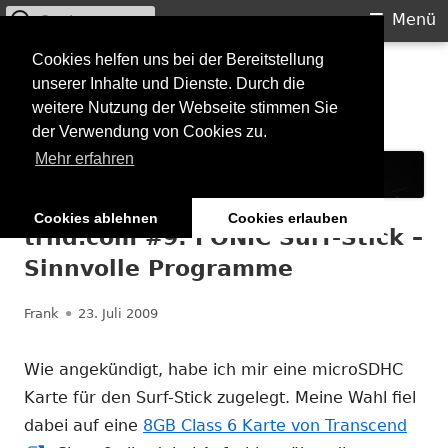
Suchen
Primäres
Menü
nach:
Menü
Springe
Cookies helfen uns bei der Bereitstellung
Starkilla
unserer Inhalte und Dienste. Durch die
zum
weitere Nutzung der Webseite stimmen Sie
Inhalt
Konzertberichte und mehr
der Verwendung von Cookies zu.
Mehr erfahren
Cookies ablehnen
Cookies erlauben
trnd.com #9: FONIC Surf-Stick –
Sinnvolle Programme
Autor
Veröffentlicht
Frank
23. Juli 2009
am
Wie angekündigt, habe ich mir eine microSDHC
Karte für den Surf-Stick zugelegt. Meine Wahl fiel
dabei auf eine
8GB Class 6 Karte von Transcend