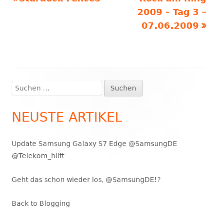
Beitragsnavigation
Beitrag:
Beitrag
2009 – Tag 3 –
07.06.2009
Suchen
Haupt-
nach:
Seitenleiste
NEUSTE ARTIKEL
Update Samsung Galaxy S7 Edge @SamsungDE
@Telekom_hilft
Geht das schon wieder los, @SamsungDE!?
Back to Blogging