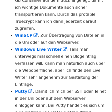
neuem
GB Container auf dem Stick angelegt, damit
Fenster
ich wichtige Dokumente auch sicher
öffnen
transportieren kann. Durch das protable
Truecrypt kann ich dann jederzeit darauf
zugreifen.
In
WinSCP
: Zur Übertragung von Dateien in
neuem
die Uni oder auf den Webserver.
Fenster
In
Windows Live Writer
: Falls man
öffnen
neuem
unterwegs mal schnell einen Blogeintrag
Fenster
verfassen will. Kann man natürlich auch über
öffnen
die Weboberfläche, aber ich finde den Live
Writer sehr angenehm zur Gestaltung der
Einträge.
In
Putty
: Damit ich mich per SSH oder Telnet
neuem
in der Uni oder auf dem Webserver
Fenster
einloggen kann. Bei Putty handelt es sich um