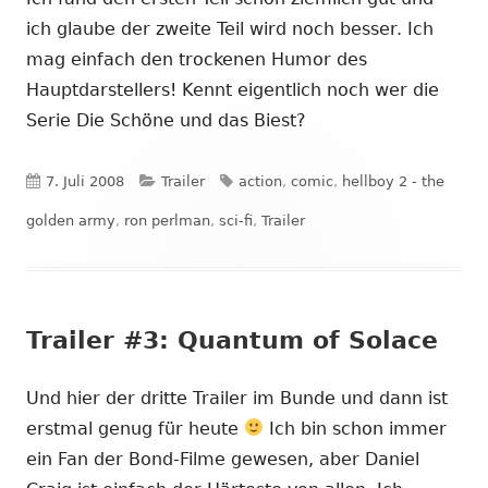
ich glaube der zweite Teil wird noch besser. Ich
mag einfach den trockenen Humor des
Hauptdarstellers! Kennt eigentlich noch wer die
Serie Die Schöne und das Biest?
Veröffentlicht
Kategorien
Schlagwörter
7. Juli 2008
Trailer
action
,
comic
,
hellboy 2 - the
am
golden army
,
ron perlman
,
sci-fi
,
Trailer
Trailer #3: Quantum of Solace
Und hier der dritte Trailer im Bunde und dann ist
erstmal genug für heute
Ich bin schon immer
ein Fan der Bond-Filme gewesen, aber Daniel