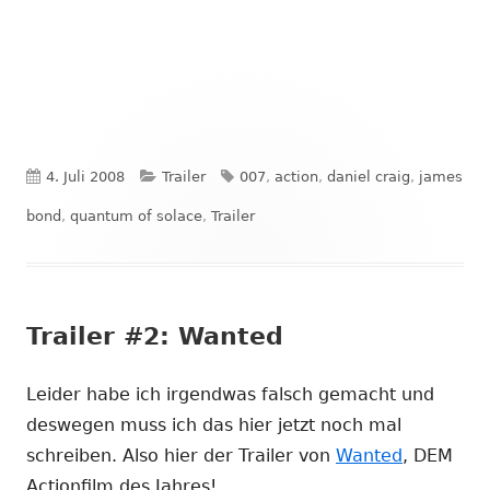
Veröffentlicht
Kategorien
Schlagwörter
4. Juli 2008
Trailer
007
,
action
,
daniel craig
,
james
am
bond
,
quantum of solace
,
Trailer
Trailer #2: Wanted
Leider habe ich irgendwas falsch gemacht und
deswegen muss ich das hier jetzt noch mal
schreiben. Also hier der Trailer von
Wanted
, DEM
Actionfilm des Jahres!