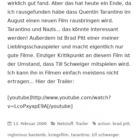
wirklich gut fand. Aber das hat heute ein Ende, da
ich rausgefunden habe dass Quentin Tarantino im
August einen neuen Film rausbringen wird.
Tarantino und Nazis... das könnte interessant
werden! Außerdem ist Brad Pitt einer meiner
Lieblingsschauspieler und macht eigentlich nur
gute Filme. Einziger Kritikpunkt an diesem Film ist
der Umstand, dass Till Schweiger mitspielen wird.
Ich kann ihn in Filmen einfach meistens nicht
ertragen... Hier der Trailer:
[youtube]http://www.youtube.com/watch?
v=LcoPxyxpE9A[/youtube]
Veröffentlicht
Kategorien
Schlagwörter
13. Februar 2009
Netstuff
,
Trailer
action
,
brad pitt
,
am
inglorious basterds
,
kriegsfilm
,
tarantino
,
till schweiger
,