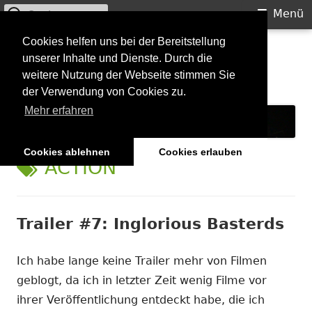
Suchen
Primäres
Menü
nach:
Menü
Springe
Cookies helfen uns bei der Bereitstellung
Starkilla
unserer Inhalte und Dienste. Durch die
zum
weitere Nutzung der Webseite stimmen Sie
Inhalt
Konzertberichte und mehr
der Verwendung von Cookies zu.
Mehr erfahren
Cookies ablehnen
Cookies erlauben
SCHLAGWORT:
ACTION
Trailer #7: Inglorious Basterds
Ich habe lange keine Trailer mehr von Filmen
geblogt, da ich in letzter Zeit wenig Filme vor
ihrer Veröffentlichung entdeckt habe, die ich