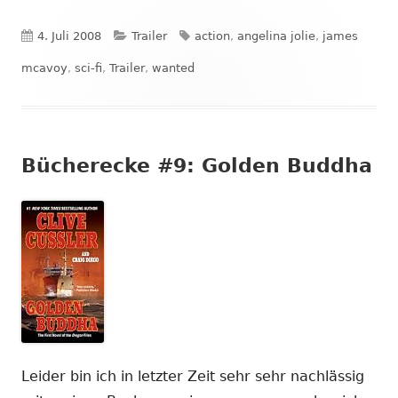
Veröffentlicht
Kategorien
Schlagwörter
4. Juli 2008
Trailer
action
,
angelina jolie
,
james
am
mcavoy
,
sci-fi
,
Trailer
,
wanted
Bücherecke #9: Golden Buddha
Leider bin ich in letzter Zeit sehr sehr nachlässig