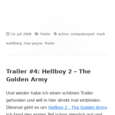
Veröffentlicht
Kategorien
Schlagwörter
14. Juli 2008
Trailer
action
,
computerspiel
,
mark
am
wahlberg
,
max payne
,
Trailer
Trailer #4: Hellboy 2 – The
Golden Army
Und wieder habe ich einen schönen Trailer
gefunden und will in hier direkt mal einbinden.
Diesmal geht es um
Hellboy 2 - The Golden Army
.
Ich fand den ersten Teil schon ziemlich gut und