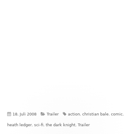
Veröffentlicht
Kategorien
Schlagwörter
18. Juli 2008
Trailer
action
,
christian bale
,
comic
,
am
heath ledger
,
sci-fi
,
the dark knight
,
Trailer