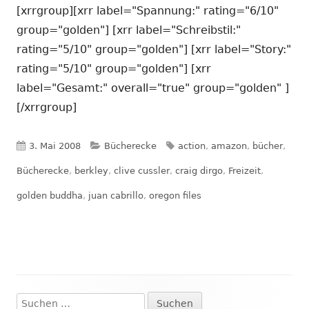
[xrrgroup][xrr label="Spannung:" rating="6/10"
group="golden"] [xrr label="Schreibstil:"
rating="5/10" group="golden"] [xrr label="Story:"
rating="5/10" group="golden"] [xrr
label="Gesamt:" overall="true" group="golden" ]
[/xrrgroup]
Veröffentlicht
Kategorien
Schlagwörter
3. Mai 2008
Bücherecke
action
,
amazon
,
bücher
,
am
Bücherecke
,
berkley
,
clive cussler
,
craig dirgo
,
Freizeit
,
golden buddha
,
juan cabrillo
,
oregon files
Suchen
Haupt-