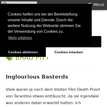
Suchen
Primäres
Menü
nach:
Menü
Springe
Cookies helfen uns bei der Bereitstellung
Starkilla
unserer Inhalte und Dienste. Durch die
zum
weitere Nutzung der Webseite stimmen Sie
Inhalt
Konzertberichte und mehr
der Verwendung von Cookies zu.
Mehr erfahren
Cookies ablehnen
Cookies erlauben
SCHLAGWORT:
BRAD PITT
Inglourious Basterds
Viele waren ja nach dem letzten Film Death Proof
von Tarantino etwas enttäuscht, da sie irgendwie
was anderes dabei erwartet hatten. Ich