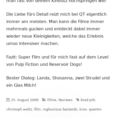
man fast von seinem Kinositz hochspringen will!
Die Liebe fürs Detail reizt mich bei QT eigentlich
immer am meisten. Man kann die Filme immer
mehrmals gucken und entdeckt dabei immer
wieder neue Kleinigkeiten, welche das Erlebnis
umso intensiver machen.
Fazit: Super Film und für mich fast auf dem Level
von Pulp Fiction und Reservoir Dogs!
Bester Dialog: Landa, Shosanna, zwei Strudel und
ein Glas Milch!
Veröffentlicht
Kategorien
Schlagwörter
25. August 2009
Filme
,
Reviews
brad pitt
,
am
christoph waltz
,
film
,
inglourious basterds
,
kino
,
quentin