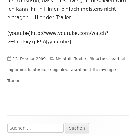
der Umstand, dass Till Schweiger mitspielen wird.
Ich kann ihn in Filmen einfach meistens nicht
ertragen... Hier der Trailer:
[youtube]http://www.youtube.com/watch?
v=LcoPxyxpE9A[/youtube]
Veröffentlicht
Kategorien
Schlagwörter
13. Februar 2009
Netstuff
,
Trailer
action
,
brad pitt
,
am
inglorious basterds
,
kriegsfilm
,
tarantino
,
till schweiger
,
Trailer
Suchen
Haupt-
nach: