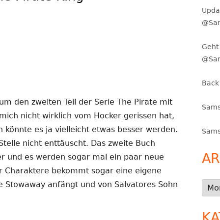
Upda
@Sam
Geht 
@Sa
Back
m den zweiten Teil der Serie The Pirate mit
Sams
ich nicht wirklich vom Hocker gerissen hat,
 könnte es ja vielleicht etwas besser werden.
Sams
telle nicht enttäuscht. Das zweite Buch
AR
er und es werden sogar mal ein paar neue
er Charaktere bekommt sogar eine eigene
e Stowaway anfängt und von Salvatores Sohn
Arch
KA