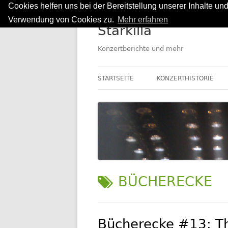
Cookies helfen uns bei der Bereitstellung unserer Inhalte u
Springe
Verwendung von Cookies zu.
Mehr erfahren
Starkilla
zum
Inhalt
Konzertberichte und mehr
Primäres
STARTSEITE
KONZERTHISTORIE
Menü
SCHLAGWORT:
BÜCHERECKE
Bücherecke #13: Th