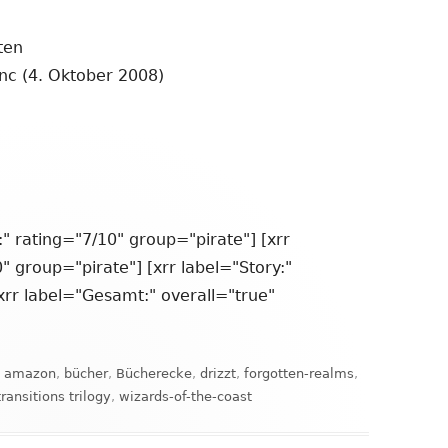
ten
Inc (4. Oktober 2008)
" rating="7/10" group="pirate"] [xrr
0" group="pirate"] [xrr label="Story:"
xrr label="Gesamt:" overall="true"
Schlagwörter
amazon
,
bücher
,
Bücherecke
,
drizzt
,
forgotten-realms
,
transitions trilogy
,
wizards-of-the-coast