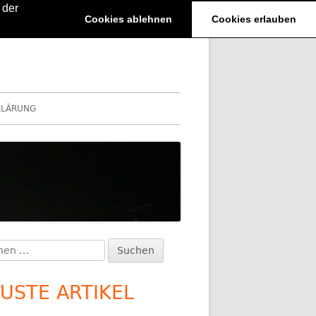
 der
Cookies ablehnen
Cookies erlauben
KLÄRUNG
en
upt-
:
itenleiste
USTE ARTIKEL