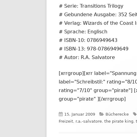
# Serie: Transitions Trilogy
# Gebundene Ausgabe: 352 Sei
# Verlag: Wizards of the Coast 
# Sprache: Englisch
# ISBN-10: 0786949643
# ISBN-13: 978-0786949649
# Autor: R.A. Salvatore
[xrrgroup][xrr label="Spannung:
label="Schreibstil:" rating="8/1
rating="7/10" group="pirate"] [
group="pirate" ][/xrrgroup]
Veröffentlicht
Kategorien
15. Januar 2009
Bücherecke
am
Freizeit
,
r.a.-salvatore
,
the pirate king
,