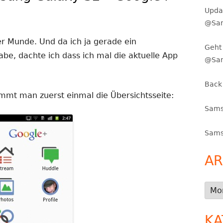
Upda
@Sam
er Munde. Und da ich ja gerade ein
Geht 
be, dachte ich dass ich mal die aktuelle App
@Sa
Back
mt man zuerst einmal die Übersichtsseite:
Sams
Sams
AR
Arch
KA