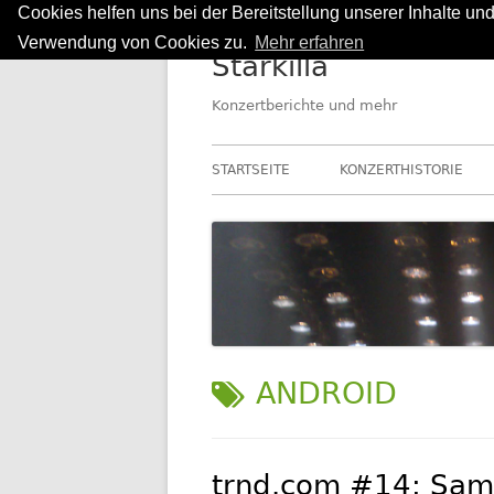
Cookies helfen uns bei der Bereitstellung unserer Inhalte u
Springe
Verwendung von Cookies zu.
Mehr erfahren
Starkilla
zum
Inhalt
Konzertberichte und mehr
Primäres
STARTSEITE
KONZERTHISTORIE
Menü
SCHLAGWORT:
ANDROID
trnd.com #14: Sam