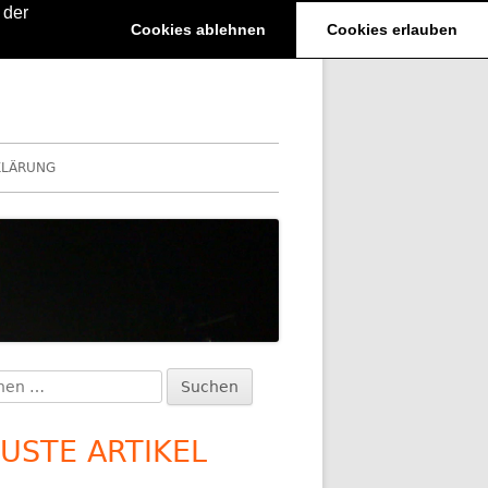
 der
Cookies ablehnen
Cookies erlauben
KLÄRUNG
en
upt-
:
itenleiste
USTE ARTIKEL