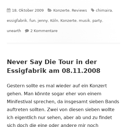
Veröffentlicht
Kategorien
Schlagwörter
18. Oktober 2009
Konzerte
,
Reviews
chimaira
,
am
essigfabrik
,
fun
,
jenny
,
Köln
,
Konzerte
,
musik
,
party
,
zu Chimaira & Unearth in der Essigfa
unearth
2 Kommentare
Never Say Die Tour in der
Essigfabrik am 08.11.2008
Gestern sollte es mal wieder auf ein Konzert
gehen. Man könnte sogar eher von einem
Minifestival sprechen, da insgesamt sieben Bands
auftreten sollten. Zwei von diesen sieben wollte
ich eigentlich nur sehen, aber ab und zu findet
sich doch die eine oder andere mir noch