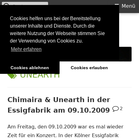
Suchen
Primäres
Menü
nach:
Menü
Springe
Cookies helfen uns bei der Bereitstellung
Starkilla
unserer Inhalte und Dienste. Durch die
zum
weitere Nutzung der Webseite stimmen Sie
Inhalt
Konzertberichte und mehr
der Verwendung von Cookies zu.
Mehr erfahren
Cookies ablehnen
Cookies erlauben
SCHLAGWORT:
UNEARTH
Chimaira & Unearth in der
2
Essigfabrik am 09.10.2009
Am Freitag, den 09.10.2009 war es mal wieder
Zeit für ein Konzert. In der Kölner Essigfabrik