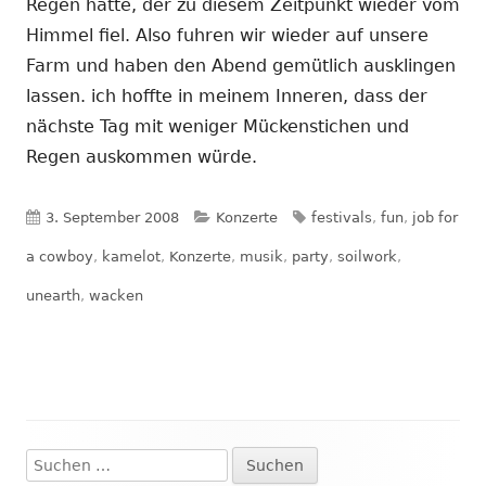
Regen hatte, der zu diesem Zeitpunkt wieder vom
Himmel fiel. Also fuhren wir wieder auf unsere
Farm und haben den Abend gemütlich ausklingen
lassen. ich hoffte in meinem Inneren, dass der
nächste Tag mit weniger Mückenstichen und
Regen auskommen würde.
Veröffentlicht
Kategorien
Schlagwörter
3. September 2008
Konzerte
festivals
,
fun
,
job for
am
a cowboy
,
kamelot
,
Konzerte
,
musik
,
party
,
soilwork
,
unearth
,
wacken
Suchen
Haupt-