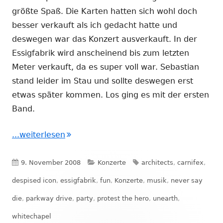
größte Spaß. Die Karten hatten sich wohl doch
besser verkauft als ich gedacht hatte und
deswegen war das Konzert ausverkauft. In der
Essigfabrik wird anscheinend bis zum letzten
Meter verkauft, da es super voll war. Sebastian
stand leider im Stau und sollte deswegen erst
etwas später kommen. Los ging es mit der ersten
Band.
"Never Say Die Tour in der Essigfabrik
...weiterlesen
Veröffentlicht
Kategorien
Schlagwörter
9. November 2008
Konzerte
architects
,
carnifex
,
am
despised icon
,
essigfabrik
,
fun
,
Konzerte
,
musik
,
never say
die
,
parkway drive
,
party
,
protest the hero
,
unearth
,
whitechapel