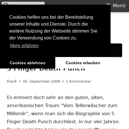
Suchen
Primäres
Menü
nach:
Menü
Springe
Cookies helfen uns bei der Bereitstellung
Starkilla
unserer Inhalte und Dienste. Durch die
zum
weitere Nutzung der Webseite stimmen Sie
Inhalt
Konzertberichte und mehr
der Verwendung von Cookies zu.
Mehr erfahren
Cookies ablehnen
Cookies erlauben
5 Finger Death Punch
Autor
Veröffentlicht
zu 5 Finger Death P
Frank
30. September 2009
1 Kommentar
am
Es erinnert doch sehr an den guten, alten,
amerikanischen Traum "Vom Tellerwäscher zum
Millionär", wenn man sich die Biographie von 5
Finger Death Punch durchliest. In nur vier Jahren