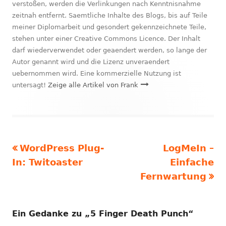
verstoßen, werden die Verlinkungen nach Kenntnisnahme
zeitnah entfernt. Saemtliche Inhalte des Blogs, bis auf Teile
meiner Diplomarbeit und gesondert gekennzeichnete Teile,
stehen unter einer Creative Commons Licence. Der Inhalt
darf wiederverwendet oder geaendert werden, so lange der
Autor genannt wird und die Lizenz unveraendert
uebernommen wird. Eine kommerzielle Nutzung ist
untersagt!
Zeige alle Artikel von Frank
Vorheriger
Nächster
WordPress Plug-
LogMeIn –
Beitragsnavigation
Beitrag:
Beitrag
In: Twitoaster
Einfache
Fernwartung
Ein Gedanke zu „
5 Finger Death Punch
“