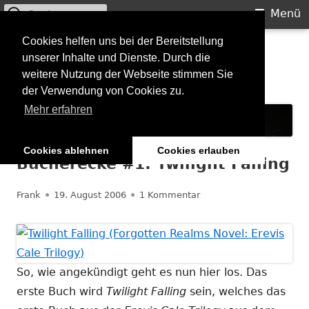
Suchen
Primäres
Menü
nach:
Menü
Springe
Cookies helfen uns bei der Bereitstellung
Starkilla
unserer Inhalte und Dienste. Durch die
zum
weitere Nutzung der Webseite stimmen Sie
Inhalt
Konzertberichte und mehr
der Verwendung von Cookies zu.
Mehr erfahren
Cookies ablehnen
Cookies erlauben
Bücherecke #1: Twilight Falling
Autor
Veröffentlicht
zu Bücherecke #1: Twilig
Frank
19. August 2006
1 Kommentar
am
So, wie angekündigt geht es nun hier los. Das
erste Buch wird
Twilight Falling
sein, welches das