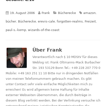
Veröffentlicht
Autor
Kategorien
Schlagwörter
19. August 2006
Frank
Bücherecke
amazon
,
am
bücher
,
Bücherecke
,
erevis-cale
,
forgotten-realms
,
Freizeit
,
paul-s.-kemp
,
wizards-of-the-coast
Über
Frank
Verantwortlich nach § 10 MDStV für dieses
Weblog ist: Frank Oltmanns-Mack Burbacher
Str. 193 53129 Bonn Tel.: +49 228 207 770 0
Mobile: +49 163 251 11 10 Bitte nur in dringenden Notfällen
von meinen Telefonnummern gebrauch machen. Es gibt
unter Contact sehr viele einfache Möglichkeiten mich zu
erreichen! Es wird allgemein keine Haftung für Inhalte
externer Webseiten übernommen, die durch Beiträge in
diesem Blog verlinkt werden. Bei der Verlinkung versuche ich
entsprechend meines juristischen Kenntnisstandes die