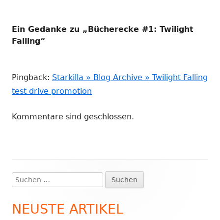
Ein Gedanke zu „
Bücherecke #1: Twilight
Falling
“
Pingback:
Starkilla » Blog Archive » Twilight Falling
test drive promotion
Kommentare sind geschlossen.
Suchen
Haupt-
nach:
Seitenleiste
NEUSTE ARTIKEL