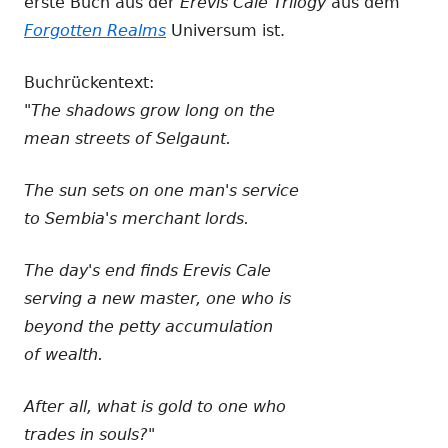
erste Buch aus der
Erevis Cale Trilogy
aus dem
Forgotten Realms
Universum ist.
Buchrückentext:
"The shadows grow long on the
mean streets of Selgaunt.
The sun sets on one man's service
to Sembia's merchant lords.
The day's end finds Erevis Cale
serving a new master, one who is
beyond the petty accumulation
of wealth.
After all, what is gold to one who
trades in souls?"