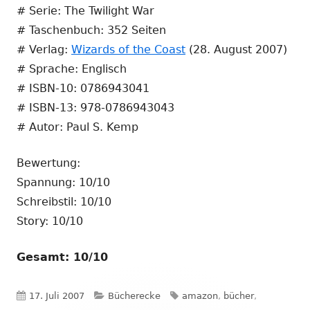
# Serie: The Twilight War
# Taschenbuch: 352 Seiten
# Verlag:
Wizards of the Coast
(28. August 2007)
# Sprache: Englisch
# ISBN-10: 0786943041
# ISBN-13: 978-0786943043
# Autor: Paul S. Kemp
Bewertung:
Spannung: 10/10
Schreibstil: 10/10
Story: 10/10
Gesamt: 10/10
Veröffentlicht
Kategorien
Schlagwörter
17. Juli 2007
Bücherecke
amazon
,
bücher
,