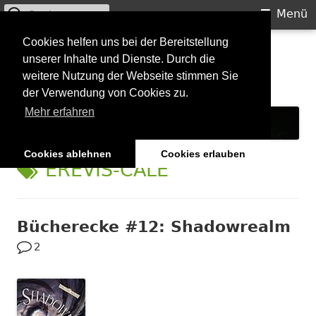
Suchen
Primäres
Menü
nach:
Menü
Springe
Cookies helfen uns bei der Bereitstellung
Starkilla
unserer Inhalte und Dienste. Durch die
zum
weitere Nutzung der Webseite stimmen Sie
Inhalt
Konzertberichte und mehr
der Verwendung von Cookies zu.
Mehr erfahren
Cookies ablehnen
Cookies erlauben
SCHLAGWORT:
EREVIS-CALE
Bücherecke #12: Shadowrealm
2