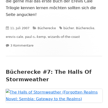
die gerne mal das erste Buch der Erevis Cale
Trilogie kennen lernen möchten sollten sich die
Seite angucken!
Veröffentlicht
Kategorien
Schlagwörter
11. Juli 2007
Bücherecke
bücher
,
Bücherecke
,
am
erevis-cale
,
paul-s.-kemp
,
wizards-of-the-coast
zu Twilight Falling test drive promotion
3 Kommentare
Bücherecke #7: The Halls Of
Stormweather