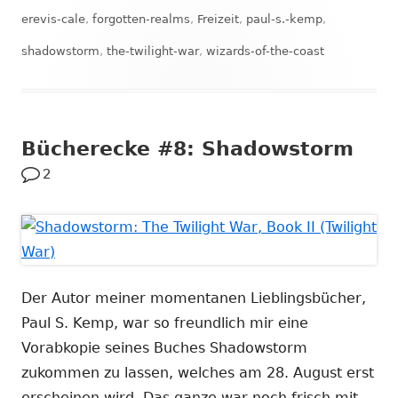
am
erevis-cale
,
forgotten-realms
,
Freizeit
,
paul-s.-kemp
,
shadowstorm
,
the-twilight-war
,
wizards-of-the-coast
Bücherecke #8: Shadowstorm
2
Der Autor meiner momentanen Lieblingsbücher,
Paul S. Kemp, war so freundlich mir eine
Vorabkopie seines Buches Shadowstorm
zukommen zu lassen, welches am 28. August erst
erscheinen wird. Das ganze war noch frisch mit