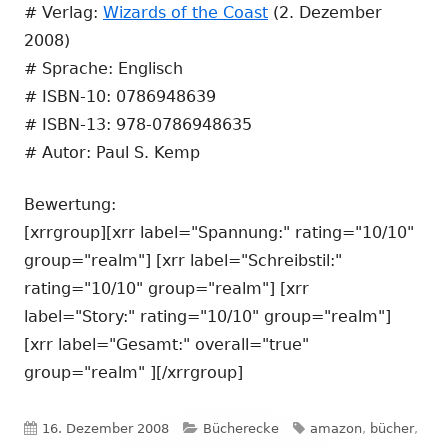
# Verlag:
Wizards of the Coast
(2. Dezember
2008)
# Sprache: Englisch
# ISBN-10: 0786948639
# ISBN-13: 978-0786948635
# Autor: Paul S. Kemp
Bewertung:
[xrrgroup][xrr label="Spannung:" rating="10/10"
group="realm"] [xrr label="Schreibstil:"
rating="10/10" group="realm"] [xrr
label="Story:" rating="10/10" group="realm"]
[xrr label="Gesamt:" overall="true"
group="realm" ][/xrrgroup]
Veröffentlicht
Kategorien
Schlagwörter
16. Dezember 2008
Bücherecke
amazon
,
bücher
,