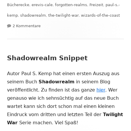
am
Bücherecke
,
erevis-cale
,
forgotten-realms
,
Freizeit
,
paul-s.-
kemp
,
shadowrealm
,
the-twilight-war
,
wizards-of-the-coast
zu Bücherecke #12: Shadowrealm
2 Kommentare
Shadowrealm Snippet
Autor Paul S. Kemp hat einen ersten Auszug aus
seinem Buch
Shadowrealm
in seinem Blog
veröffentlicht. Zu finden ist das ganze
hier
. Wer
genauso wie ich sehnsüchtig auf das neue Buch
wartet kann sich dort schon mal einen kleinen
Eindruck vom dritten und letzten Teil der
Twilight
War
Serie machen. Viel Spaß!