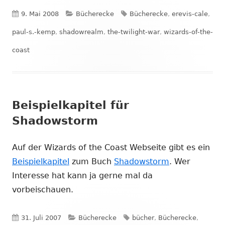
Veröffentlicht
Kategorien
Schlagwörter
9. Mai 2008
Bücherecke
Bücherecke
,
erevis-cale
,
am
paul-s.-kemp
,
shadowrealm
,
the-twilight-war
,
wizards-of-the-
coast
Beispielkapitel für
Shadowstorm
Auf der Wizards of the Coast Webseite gibt es ein
Beispielkapitel
zum Buch
Shadowstorm
. Wer
Interesse hat kann ja gerne mal da
vorbeischauen.
Veröffentlicht
Kategorien
Schlagwörter
31. Juli 2007
Bücherecke
bücher
,
Bücherecke
,