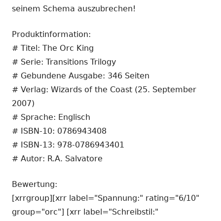
seinem Schema auszubrechen!
Produktinformation:
# Titel: The Orc King
# Serie: Transitions Trilogy
# Gebundene Ausgabe: 346 Seiten
# Verlag: Wizards of the Coast (25. September
2007)
# Sprache: Englisch
# ISBN-10: 0786943408
# ISBN-13: 978-0786943401
# Autor: R.A. Salvatore
Bewertung:
[xrrgroup][xrr label="Spannung:" rating="6/10"
group="orc"] [xrr label="Schreibstil:"