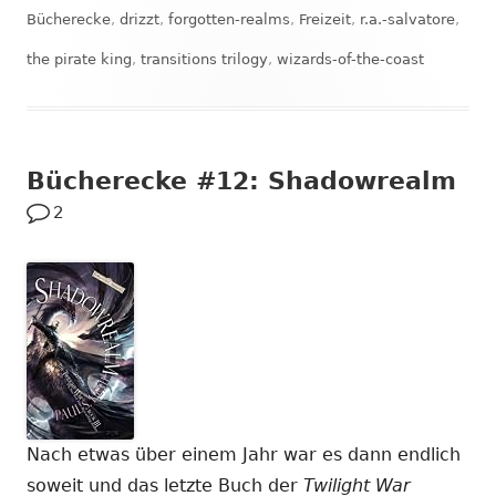
am
Bücherecke
,
drizzt
,
forgotten-realms
,
Freizeit
,
r.a.-salvatore
,
the pirate king
,
transitions trilogy
,
wizards-of-the-coast
Bücherecke #12: Shadowrealm
2
Nach etwas über einem Jahr war es dann endlich
soweit und das letzte Buch der
Twilight War