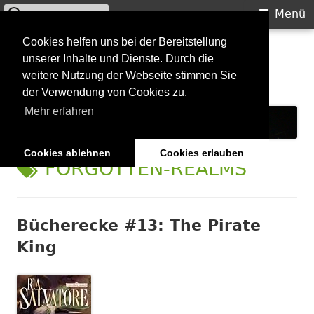
Suchen
Primäres
Menü
nach:
Menü
Springe
Cookies helfen uns bei der Bereitstellung
Starkilla
unserer Inhalte und Dienste. Durch die
zum
weitere Nutzung der Webseite stimmen Sie
Inhalt
Konzertberichte und mehr
der Verwendung von Cookies zu.
Mehr erfahren
Cookies ablehnen
Cookies erlauben
SCHLAGWORT:
FORGOTTEN-REALMS
Bücherecke #13: The Pirate
King