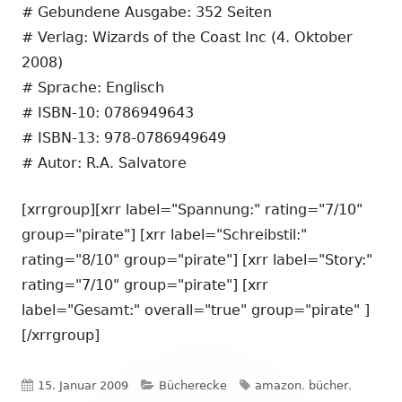
# Gebundene Ausgabe: 352 Seiten
# Verlag: Wizards of the Coast Inc (4. Oktober
2008)
# Sprache: Englisch
# ISBN-10: 0786949643
# ISBN-13: 978-0786949649
# Autor: R.A. Salvatore
[xrrgroup][xrr label="Spannung:" rating="7/10"
group="pirate"] [xrr label="Schreibstil:"
rating="8/10" group="pirate"] [xrr label="Story:"
rating="7/10" group="pirate"] [xrr
label="Gesamt:" overall="true" group="pirate" ]
[/xrrgroup]
Veröffentlicht
Kategorien
Schlagwörter
15. Januar 2009
Bücherecke
amazon
,
bücher
,