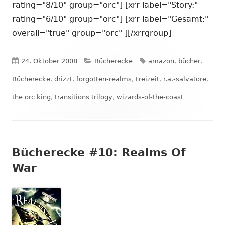
rating="8/10" group="orc"] [xrr label="Story:"
rating="6/10" group="orc"] [xrr label="Gesamt:"
overall="true" group="orc" ][/xrrgroup]
Veröffentlicht
Kategorien
Schlagwörter
24. Oktober 2008
Bücherecke
amazon
,
bücher
,
am
Bücherecke
,
drizzt
,
forgotten-realms
,
Freizeit
,
r.a.-salvatore
,
the orc king
,
transitions trilogy
,
wizards-of-the-coast
Bücherecke #10: Realms Of
War