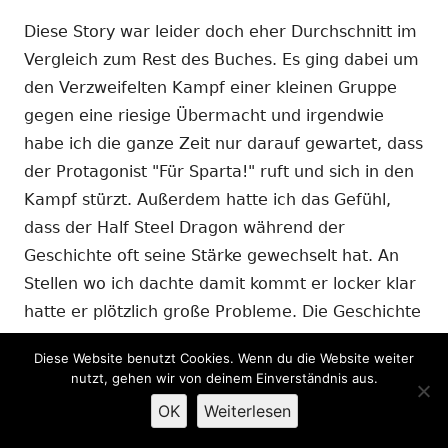
Diese Story war leider doch eher Durchschnitt im
Vergleich zum Rest des Buches. Es ging dabei um
den Verzweifelten Kampf einer kleinen Gruppe
gegen eine riesige Übermacht und irgendwie
habe ich die ganze Zeit nur darauf gewartet, dass
der Protagonist "Für Sparta!" ruft und sich in den
Kampf stürzt. Außerdem hatte ich das Gefühl,
dass der Half Steel Dragon während der
Geschichte oft seine Stärke gewechselt hat. An
Stellen wo ich dachte damit kommt er locker klar
hatte er plötzlich große Probleme. Die Geschichte
hinterlässt eher einen schlechten Eindruck.
Diese Website benutzt Cookies. Wenn du die Website weiter
nutzt, gehen wir von deinem Einverständnis aus.
Bewertung:
OK
Weiterlesen
Spannung: 6/10
Schreibstil: 6/10