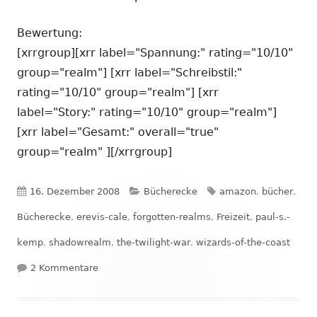
Bewertung:
[xrrgroup][xrr label="Spannung:" rating="10/10"
group="realm"] [xrr label="Schreibstil:"
rating="10/10" group="realm"] [xrr
label="Story:" rating="10/10" group="realm"]
[xrr label="Gesamt:" overall="true"
group="realm" ][/xrrgroup]
Veröffentlicht
Kategorien
Schlagwörter
16. Dezember 2008
Bücherecke
amazon
,
bücher
,
am
Bücherecke
,
erevis-cale
,
forgotten-realms
,
Freizeit
,
paul-s.-
kemp
,
shadowrealm
,
the-twilight-war
,
wizards-of-the-coast
zu Bücherecke #12: Shadowrealm
2 Kommentare