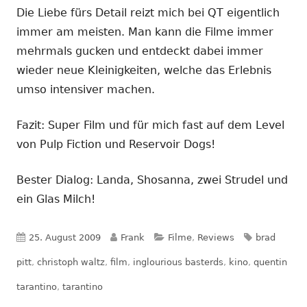
Die Liebe fürs Detail reizt mich bei QT eigentlich
immer am meisten. Man kann die Filme immer
mehrmals gucken und entdeckt dabei immer
wieder neue Kleinigkeiten, welche das Erlebnis
umso intensiver machen.
Fazit: Super Film und für mich fast auf dem Level
von Pulp Fiction und Reservoir Dogs!
Bester Dialog: Landa, Shosanna, zwei Strudel und
ein Glas Milch!
Veröffentlicht
Autor
Kategorien
Schlagwört
25. August 2009
Frank
Filme
,
Reviews
brad
am
pitt
,
christoph waltz
,
film
,
inglourious basterds
,
kino
,
quentin
tarantino
,
tarantino