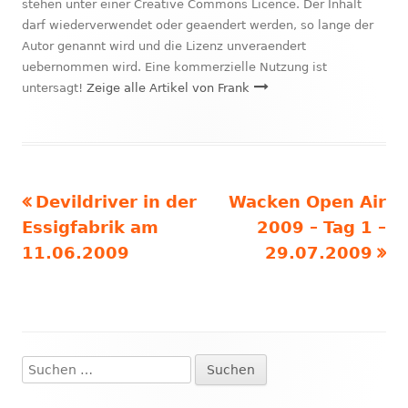
stehen unter einer Creative Commons Licence. Der Inhalt
darf wiederverwendet oder geaendert werden, so lange der
Autor genannt wird und die Lizenz unveraendert
uebernommen wird. Eine kommerzielle Nutzung ist
untersagt!
Zeige alle Artikel von Frank
Vorheriger
Nächster
Devildriver in der
Wacken Open Air
Beitragsnavigation
Beitrag:
Beitrag
Essigfabrik am
2009 – Tag 1 –
11.06.2009
29.07.2009
Suchen
Haupt-
nach: