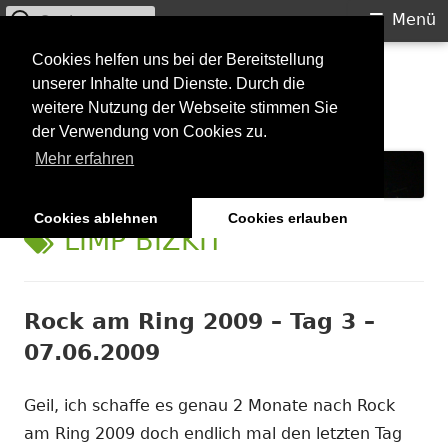
Suchen
Primäres
Menü
nach:
Menü
Springe
Cookies helfen uns bei der Bereitstellung
Starkilla
unserer Inhalte und Dienste. Durch die
zum
weitere Nutzung der Webseite stimmen Sie
Inhalt
Konzertberichte und mehr
der Verwendung von Cookies zu.
Mehr erfahren
Cookies ablehnen
Cookies erlauben
SCHLAGWORT:
LIMP BIZKIT
Rock am Ring 2009 – Tag 3 –
07.06.2009
Geil, ich schaffe es genau 2 Monate nach Rock
am Ring 2009 doch endlich mal den letzten Tag