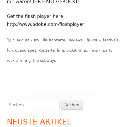
mit waren! IHR HABT GEROCKT!
Get the flash player here:
http://www.adobe.com/flashplayer
Veröffentlicht
Kategorien
Schlagwörter
7. August 2009
Konzerte
,
Reviews
2009
,
festivals
,
am
fun
,
guano apes
,
Konzerte
,
limp bizkit
,
mia.
,
musik
,
party
,
rock-am-ring
,
the subways
Suchen
Haupt-
nach:
Seitenleiste
NEUSTE ARTIKEL