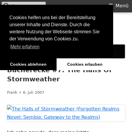
Suchen
Primäres
Menü
nach:
Menü
Springe
Cookies helfen uns bei der Bereitstellung
Starkilla
unserer Inhalte und Dienste. Durch die
zum
weitere Nutzung der Webseite stimmen Sie
Inhalt
Konzertberichte und mehr
der Verwendung von Cookies zu.
Mehr erfahren
Cookies ablehnen
Cookies erlauben
Bücherecke #7: The Halls Of
Stormweather
Autor
Veröffentlicht
Frank
6. Juli 2007
am