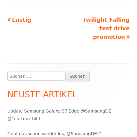
Vorheriger
Nächster
Lustig
Twilight Falling
Beitragsnavigation
Beitrag:
Beitrag
test drive
promotion
Suchen
Haupt-
nach:
Seitenleiste
NEUSTE ARTIKEL
Update Samsung Galaxy S7 Edge @SamsungDE
@Telekom_hilft
Geht das schon wieder los, @SamsungDE!?