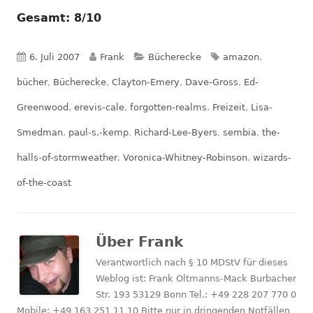
Gesamt: 8/10
Veröffentlicht
Autor
Kategorien
Schlagwörter
6. Juli 2007
Frank
Bücherecke
amazon
,
am
bücher
,
Bücherecke
,
Clayton-Emery
,
Dave-Gross
,
Ed-
Greenwood
,
erevis-cale
,
forgotten-realms
,
Freizeit
,
Lisa-
Smedman
,
paul-s.-kemp
,
Richard-Lee-Byers
,
sembia
,
the-
halls-of-stormweather
,
Voronica-Whitney-Robinson
,
wizards-
of-the-coast
Über
Frank
Verantwortlich nach § 10 MDStV für dieses
Weblog ist: Frank Oltmanns-Mack Burbacher
Str. 193 53129 Bonn Tel.: +49 228 207 770 0
Mobile: +49 163 251 11 10 Bitte nur in dringenden Notfällen