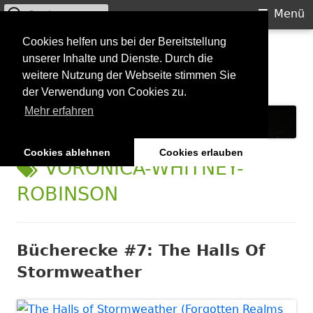
Suchen
Primäres
Menü
nach:
Menü
Springe
Cookies helfen uns bei der Bereitstellung
Starkilla
unserer Inhalte und Dienste. Durch die
zum
weitere Nutzung der Webseite stimmen Sie
Inhalt
Konzertberichte und mehr
der Verwendung von Cookies zu.
Mehr erfahren
Cookies ablehnen
Cookies erlauben
SCHLAGWORT:
VORONICA-WHITNEY-
ROBINSON
Bücherecke #7: The Halls Of
Stormweather