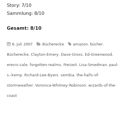
Story: 7/10
Sammlung: 8/10
Gesamt: 8/10
Veröffentlicht
Kategorien
Schlagwörter
6. Juli 2007
Bücherecke
amazon
,
bücher
,
am
Bücherecke
,
Clayton-Emery
,
Dave-Gross
,
Ed-Greenwood
,
erevis-cale
,
forgotten-realms
,
Freizeit
,
Lisa-Smedman
,
paul-
s.-kemp
,
Richard-Lee-Byers
,
sembia
,
the-halls-of-
stormweather
,
Voronica-Whitney-Robinson
,
wizards-of-the-
coast