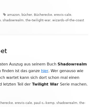
Schlagwörter
amazon
,
bücher
,
Bücherecke
,
erevis-cale
,
p
,
shadowrealm
,
the-twilight-war
,
wizards-of-the-coast
Shadowrealm
et
ersten Auszug aus seinem Buch
Shadowrealm
u finden ist das ganze
hier
. Wer genauso wie
uch wartet kann sich dort schon mal einen
 letzten Teil der
Twilight War
Serie machen.
lagwörter
cherecke
,
erevis-cale
,
paul-s.-kemp
,
shadowrealm
,
the-