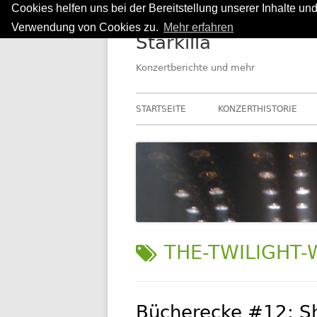
Cookies helfen uns bei der Bereitstellung unserer Inhalte u
Springe
Verwendung von Cookies zu.
Mehr erfahren
Starkilla
zum
Inhalt
Konzertberichte und mehr
Primäres
STARTSEITE
KONZERTHISTORIE
Menü
SCHLAGWORT:
THE-TWILIGHT-
Bücherecke #12: 