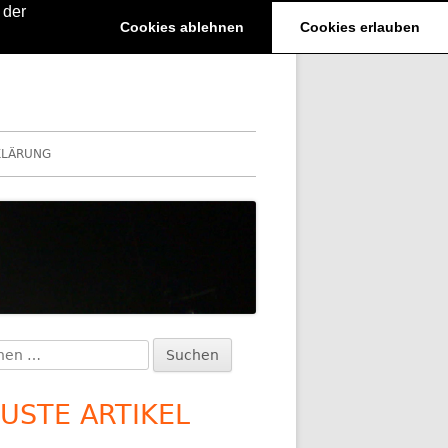
 der
Cookies ablehnen
Cookies erlauben
KLÄRUNG
en
upt-
:
itenleiste
USTE ARTIKEL