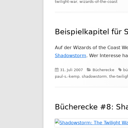
am
twilight-war
,
wizards-of-the-coast
Beispielkapitel fü
Auf der Wizards of the Coast We
Shadowstorm
. Wer Interesse h
Veröffentlicht
Kategorien
Sc
31. Juli 2007
Bücherecke
bü
am
paul-s.-kemp
,
shadowstorm
,
the-twilig
Bücherecke #8: S