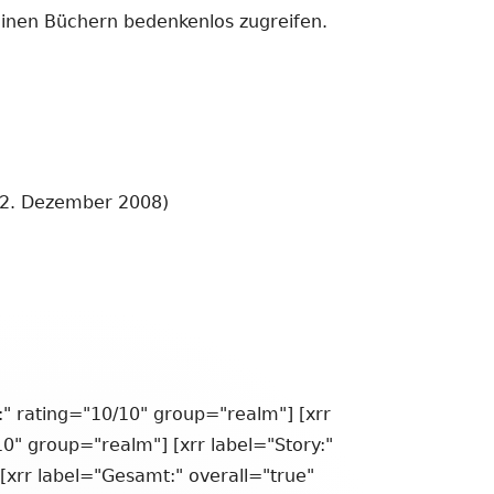
einen Büchern bedenkenlos zugreifen.
2. Dezember 2008)
:" rating="10/10" group="realm"] [xrr
10" group="realm"] [xrr label="Story:"
[xrr label="Gesamt:" overall="true"