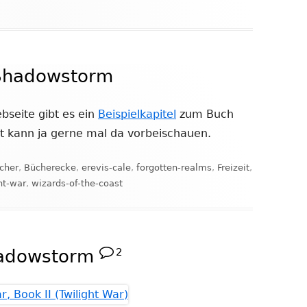
r Shadowstorm
bseite gibt es ein
Beispielkapitel
zum Buch
at kann ja gerne mal da vorbeischauen.
hlagwörter
cher
,
Bücherecke
,
erevis-cale
,
forgotten-realms
,
Freizeit
,
ht-war
,
wizards-of-the-coast
hadowstorm
2