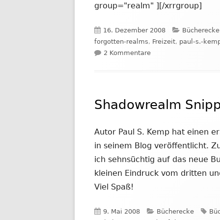
group="realm" ][/xrrgroup]
Veröffentlicht
Kategorien
16. Dezember 2008
Bücherecke
am
forgotten-realms
,
Freizeit
,
paul-s.-kem
zu Bücherecke #12: 
2 Kommentare
Shadowrealm Snipp
Autor Paul S. Kemp hat einen 
in seinem Blog veröffentlicht. Z
ich sehnsüchtig auf das neue B
kleinen Eindruck vom dritten und
Viel Spaß!
Veröffentlicht
Kategorien
Sch
9. Mai 2008
Bücherecke
Bü