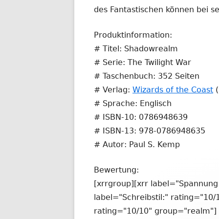
des Fantastischen können bei s
Produktinformation:
# Titel: Shadowrealm
# Serie: The Twilight War
# Taschenbuch: 352 Seiten
# Verlag:
Wizards of the Coast
(
# Sprache: Englisch
# ISBN-10: 0786948639
# ISBN-13: 978-0786948635
# Autor: Paul S. Kemp
Bewertung:
[xrrgroup][xrr label="Spannung
label="Schreibstil:" rating="10/
rating="10/10" group="realm"] 