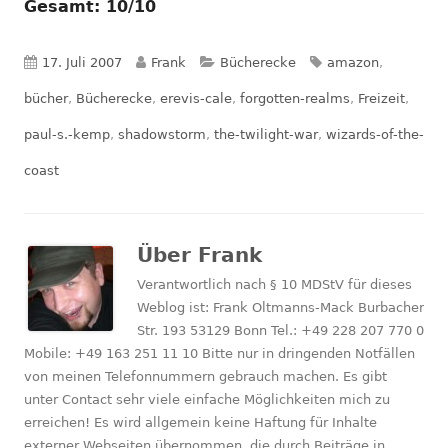
Gesamt: 10/10
Veröffentlicht
Autor
Kategorien
Schlagwörter
17. Juli 2007
Frank
Bücherecke
amazon
,
am
bücher
,
Bücherecke
,
erevis-cale
,
forgotten-realms
,
Freizeit
,
paul-s.-kemp
,
shadowstorm
,
the-twilight-war
,
wizards-of-the-
coast
Über
Frank
Verantwortlich nach § 10 MDStV für dieses
Weblog ist: Frank Oltmanns-Mack Burbacher
Str. 193 53129 Bonn Tel.: +49 228 207 770 0
Mobile: +49 163 251 11 10 Bitte nur in dringenden Notfällen
von meinen Telefonnummern gebrauch machen. Es gibt
unter Contact sehr viele einfache Möglichkeiten mich zu
erreichen! Es wird allgemein keine Haftung für Inhalte
externer Webseiten übernommen, die durch Beiträge in