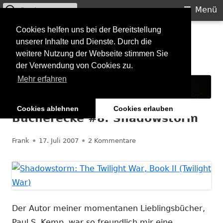
Suchen
Primäres
Menü
nach:
Menü
Springe
Cookies helfen uns bei der Bereitstellung
Starkilla
unserer Inhalte und Dienste. Durch die
zum
weitere Nutzung der Webseite stimmen Sie
Inhalt
Konzertberichte und mehr
der Verwendung von Cookies zu.
Mehr erfahren
Cookies ablehnen
Cookies erlauben
Bücherecke #8: Shadowstorm
Autor
Veröffentlicht
zu Bücherecke #8: Shado
Frank
17. Juli 2007
2 Kommentare
am
Der Autor meiner momentanen Lieblingsbücher,
Paul S. Kemp, war so freundlich mir eine