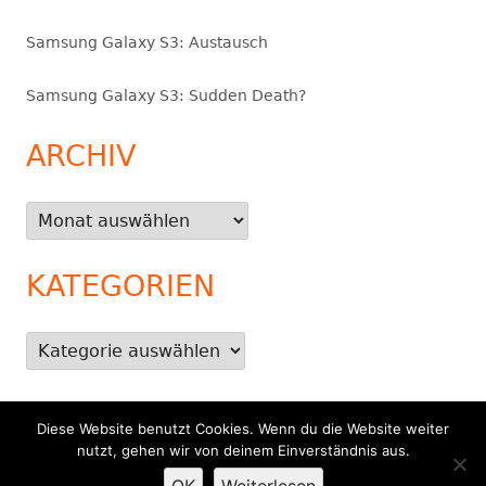
Samsung Galaxy S3: Austausch
Samsung Galaxy S3: Sudden Death?
ARCHIV
Archiv
KATEGORIEN
Kategorien
Diese Website benutzt Cookies. Wenn du die Website weiter
Footer
nutzt, gehen wir von deinem Einverständnis aus.
Verwendet
Tiny Framework
•
Anmelden
Inhalt