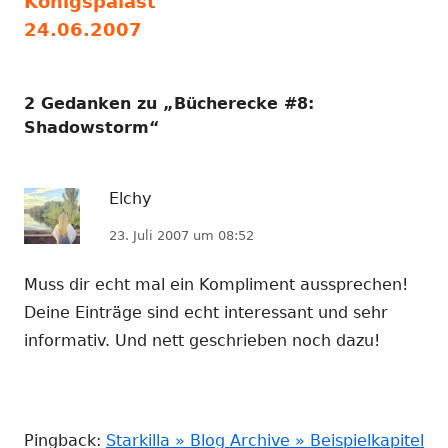
Beitrag:
Beitrag
Königspalast
24.06.2007
2 Gedanken zu „
Bücherecke #8:
Shadowstorm
“
Elchy
23. Juli 2007 um 08:52
Muss dir echt mal ein Kompliment aussprechen!
Deine Einträge sind echt interessant und sehr
informativ. Und nett geschrieben noch dazu!
Pingback:
Starkilla » Blog Archive » Beispielkapitel