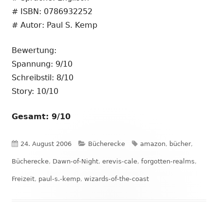
# ISBN: 0786932252
# Autor: Paul S. Kemp
Bewertung:
Spannung: 9/10
Schreibstil: 8/10
Story: 10/10
Gesamt: 9/10
Veröffentlicht
Kategorien
Schlagwörter
24. August 2006
Bücherecke
amazon
,
bücher
,
am
Bücherecke
,
Dawn-of-Night
,
erevis-cale
,
forgotten-realms
,
Freizeit
,
paul-s.-kemp
,
wizards-of-the-coast