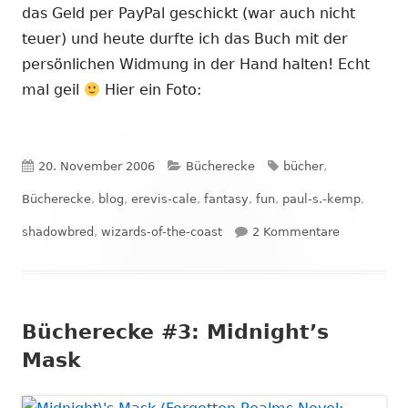
das Geld per PayPal geschickt (war auch nicht
teuer) und heute durfte ich das Buch mit der
persönlichen Widmung in der Hand halten! Echt
mal geil
Hier ein Foto:
Veröffentlicht
Kategorien
Schlagwörter
20. November 2006
Bücherecke
bücher
,
am
Bücherecke
,
blog
,
erevis-cale
,
fantasy
,
fun
,
paul-s.-kemp
,
zu Ein guter
shadowbred
,
wizards-of-the-coast
2 Kommentare
Bücherecke #3: Midnight’s
Mask