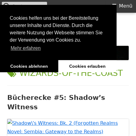
Suchen
Primäres
Menü
nach:
Menü
Springe
Cookies helfen uns bei der Bereitstellung
Starkilla
unserer Inhalte und Dienste. Durch die
zum
weitere Nutzung der Webseite stimmen Sie
Inhalt
Konzertberichte und mehr
der Verwendung von Cookies zu.
Mehr erfahren
Cookies ablehnen
Cookies erlauben
SCHLAGWORT:
WIZARDS-OF-THE-COAST
Bücherecke #5: Shadow’s
Witness