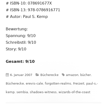
# ISBN-10: 078691677X
# ISBN-13: 978-0786916771
# Autor: Paul S. Kemp
Bewertung:
Spannung: 9/10
Schreibstil: 9/10
Story: 9/10
Gesamt: 9/10
Veröffentlicht
Kategorien
Schlagwörter
6. Januar 2007
Bücherecke
amazon
,
bücher
,
am
Bücherecke
,
erevis-cale
,
forgotten-realms
,
Freizeit
,
paul-s.-
kemp
,
sembia
,
shadows-witness
,
wizards-of-the-coast