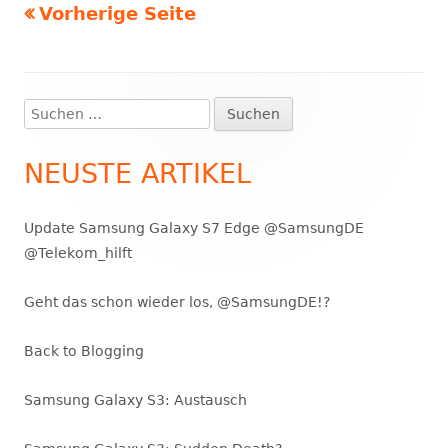
Vorherige Seite
Seitennummerierung
der
Beiträge
Suchen
Haupt-
nach:
Seitenleiste
NEUSTE ARTIKEL
Update Samsung Galaxy S7 Edge @SamsungDE
@Telekom_hilft
Geht das schon wieder los, @SamsungDE!?
Back to Blogging
Samsung Galaxy S3: Austausch