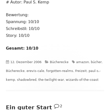
# Autor: Paul S. Kemp
Bewertung:
Spannung: 10/10
Schreibstil: 10/10
Story: 10/10
Gesamt: 10/10
Veröffentlicht
Kategorien
Schlagwörter
12. Dezember 2006
Bücherecke
amazon
,
bücher
,
am
Bücherecke
,
erevis-cale
,
forgotten-realms
,
Freizeit
,
paul-s.-
kemp
,
shadowbred
,
the-twilight-war
,
wizards-of-the-coast
2
Ein guter Start