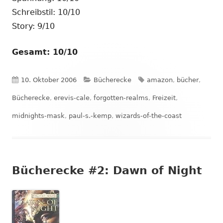
Schreibstil: 10/10
Story: 9/10
Gesamt: 10/10
Veröffentlicht
Kategorien
Schlagwörter
10. Oktober 2006
Bücherecke
amazon
,
bücher
,
am
Bücherecke
,
erevis-cale
,
forgotten-realms
,
Freizeit
,
midnights-mask
,
paul-s.-kemp
,
wizards-of-the-coast
Bücherecke #2: Dawn of Night