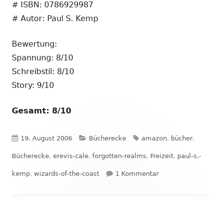
# ISBN: 0786929987
# Autor: Paul S. Kemp
Bewertung:
Spannung: 8/10
Schreibstil: 8/10
Story: 9/10
Gesamt: 8/10
Veröffentlicht
Kategorien
Schlagwörter
19. August 2006
Bücherecke
amazon
,
bücher
,
am
Bücherecke
,
erevis-cale
,
forgotten-realms
,
Freizeit
,
paul-s.-
zu Bücherecke #1: T
kemp
,
wizards-of-the-coast
1 Kommentar